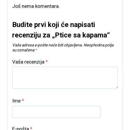
Još nema komentara.
Budite prvi koji će napisati
recenziju za „Ptice sa kapama“
Vaša adresa e-pošte neće biti objavljena.
Neophodna polja
su označena
*
Vaša recenzija
*
Ime
*
E-pošta
*