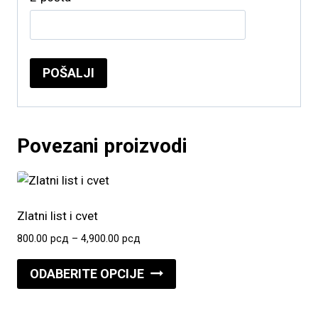
Povezani proizvodi
Zlatni list i cvet
Raspon
800.00
рсд
–
4,900.00
рсд
cena:
Ovaj
od
ODABERITE OPCIJE
proizvod
800.00 рсд
do
ima