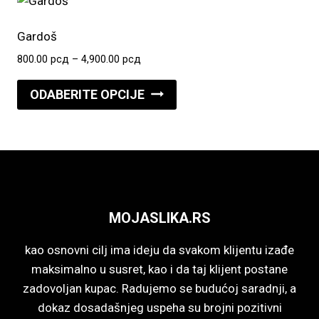
varijanti.
Opcije
Gardoš
mogu
Raspon
800.00
рсд
–
4,900.00
рсд
biti
cena:
Ovaj
izabrane
od
ODABERITE OPCIJE
proizvod
800.00 рсд
na
do
ima
stranici
4,900.00 рсд
više
proizvoda.
varijanti.
Opcije
mogu
MOJASLIKA.RS
biti
izabrane
kao osnovni cilj ima ideju da svakom klijentu izađe
na
maksimalno u susret, kao i da taj klijent postane
stranici
zadovoljan kupac. Radujemo se budućoj saradnji, a
proizvoda.
dokaz dosadašnjeg uspeha su brojni pozitivni