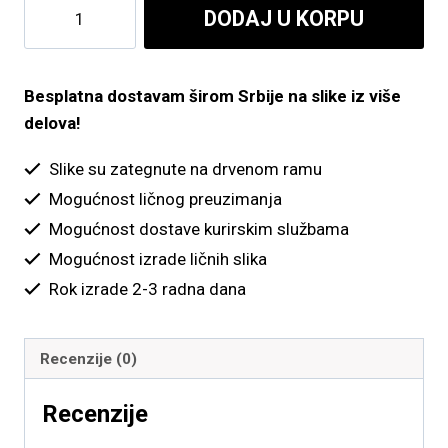
Ptice
DODAJ U KORPU
do
sa
kapama
4,900.00 рсд
količina
Besplatna dostavam širom Srbije na slike iz više
delova!
Slike su zategnute na drvenom ramu
Mogućnost ličnog preuzimanja
Mogućnost dostave kurirskim službama
Mogućnost izrade ličnih slika
Rok izrade 2-3 radna dana
Recenzije (0)
Recenzije