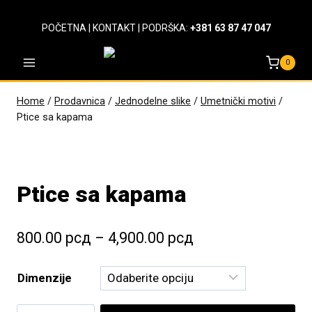
Skip
to
POČETNA
|
KONTAKT
| PODRŠKA:
+381 63 87 47 047
content
0
Home
/
Prodavnica
/
Jednodelne slike
/
Umetnički motivi
/
Ptice sa kapama
Ptice sa kapama
Raspon
800.00
рсд
–
4,900.00
рсд
cena:
Dimenzije
od
800.00 рсд