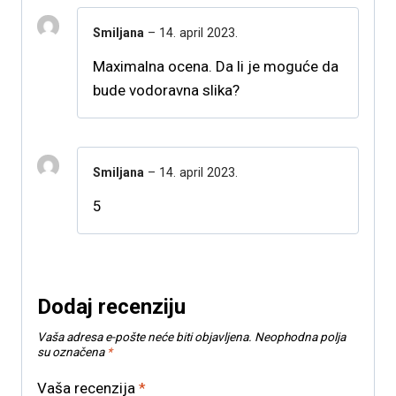
Smiljana
–
14. april 2023.
Maximalna ocena. Da li je moguće da
bude vodoravna slika?
Smiljana
–
14. april 2023.
5
Dodaj recenziju
Vaša adresa e-pošte neće biti objavljena.
Neophodna polja
su označena
*
Vaša recenzija
*