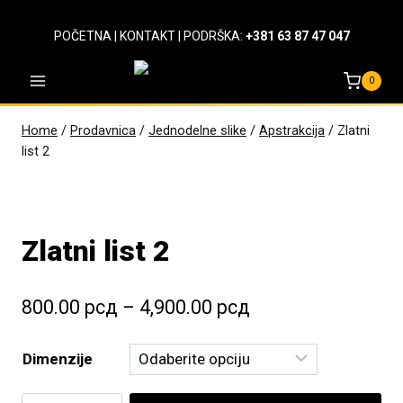
Skip
to
POČETNA
|
KONTAKT
| PODRŠKA:
+381 63 87 47 047
content
0
Home
/
Prodavnica
/
Jednodelne slike
/
Apstrakcija
/
Zlatni
list 2
Zlatni list 2
Raspon
800.00
рсд
–
4,900.00
рсд
cena:
Dimenzije
od
800.00 рсд