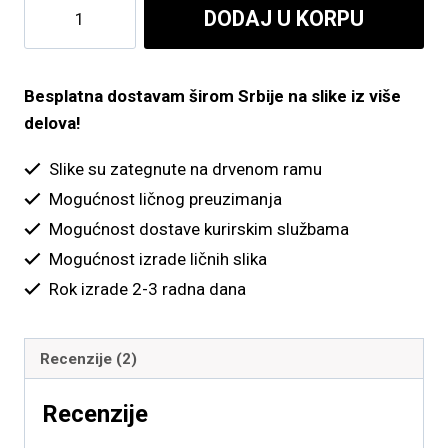
Zlatni
DODAJ U KORPU
do
list
2
4,900.00 рсд
količina
Besplatna dostavam širom Srbije na slike iz više
delova!
Slike su zategnute na drvenom ramu
Mogućnost ličnog preuzimanja
Mogućnost dostave kurirskim službama
Mogućnost izrade ličnih slika
Rok izrade 2-3 radna dana
Recenzije (2)
Recenzije