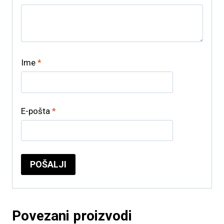
Ime
*
E-pošta
*
Povezani proizvodi