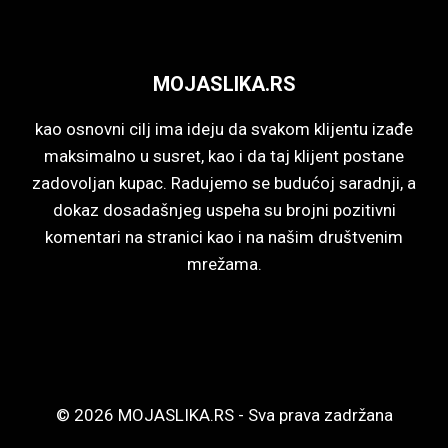
varijanti.
Opcije
mogu
MOJASLIKA.RS
biti
izabrane
kao osnovni cilj ima ideju da svakom klijentu izađe
na
maksimalno u susret, kao i da taj klijent postane
stranici
zadovoljan kupac. Radujemo se budućoj saradnji, a
proizvoda.
dokaz dosadašnjeg uspeha su brojni pozitivni
komentari na stranici kao i na našim društvenim
mrežama.
© 2026 MOJASLIKA.RS - Sva prava zadržana