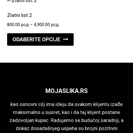
varijanti.
Opcije
Zlatni list 2
mogu
Raspon
800.00
рсд
–
4,900.00
рсд
biti
cena:
Ovaj
izabrane
od
ODABERITE OPCIJE
proizvod
800.00 рсд
na
do
ima
stranici
4,900.00 рсд
više
proizvoda.
varijanti.
Opcije
mogu
MOJASLIKA.RS
biti
izabrane
kao osnovni cilj ima ideju da svakom klijentu izađe
na
maksimalno u susret, kao i da taj klijent postane
stranici
zadovoljan kupac. Radujemo se budućoj saradnji, a
proizvoda.
dokaz dosadašnjeg uspeha su brojni pozitivni