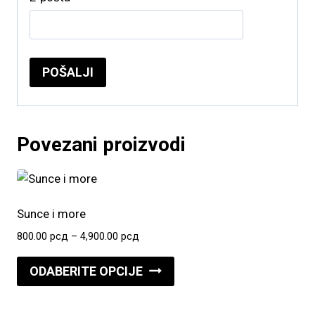
Povezani proizvodi
Sunce i more
Raspon
800.00
рсд
–
4,900.00
рсд
cena:
Ovaj
od
ODABERITE OPCIJE
proizvod
800.00 рсд
do
ima