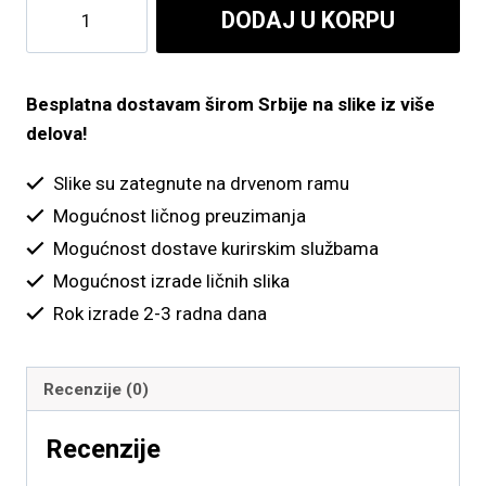
Zlatni
DODAJ U KORPU
do
list
1
4,900.00 рсд
količina
Besplatna dostavam širom Srbije na slike iz više
delova!
Slike su zategnute na drvenom ramu
Mogućnost ličnog preuzimanja
Mogućnost dostave kurirskim službama
Mogućnost izrade ličnih slika
Rok izrade 2-3 radna dana
Recenzije (0)
Recenzije