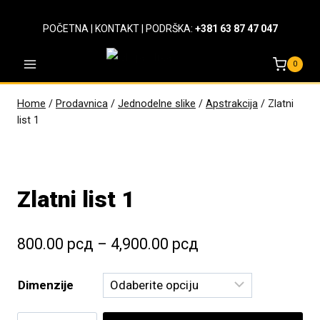
Skip
to
POČETNA
|
KONTAKT
| PODRŠKA:
+381 63 87 47 047
content
0
Home
/
Prodavnica
/
Jednodelne slike
/
Apstrakcija
/
Zlatni
list 1
Zlatni list 1
Raspon
800.00
рсд
–
4,900.00
рсд
cena:
Dimenzije
od
800.00 рсд