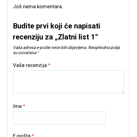
Još nema komentara.
Budite prvi koji će napisati
recenziju za „Zlatni list 1“
Vaša adresa e-pošte neće biti objavljena.
Neophodna polja
su označena
*
Vaša recenzija
*
Ime
*
E-pošta
*