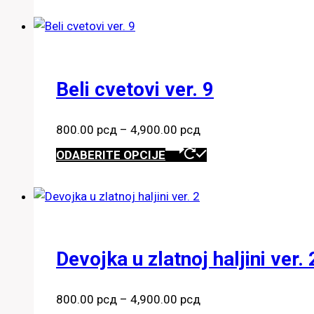
800.00 рсд
ima
do
više
4,900.00 рсд
varijanti.
Opcije
Beli cvetovi ver. 9
mogu
biti
Raspon
izabrane
800.00
рсд
–
4,900.00
рсд
cena:
Ovaj
na
ODABERITE OPCIJE
od
proizvod
stranici
800.00 рсд
ima
proizvoda.
do
više
4,900.00 рсд
varijanti.
Opcije
Devojka u zlatnoj haljini ver. 
mogu
biti
Raspon
izabrane
800.00
рсд
–
4,900.00
рсд