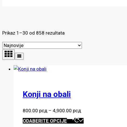
Sortirano
Prikaz 1–30 od 858 rezultata
po
najnovijem
Konji na obali
Raspon
800.00
рсд
–
4,900.00
рсд
cena:
Ovaj
ODABERITE OPCIJE
od
proizvod