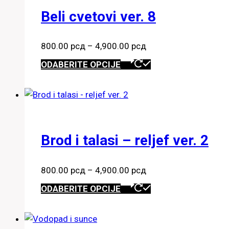
Opcije
Beli cvetovi ver. 8
mogu
biti
Raspon
izabrane
800.00
рсд
–
4,900.00
рсд
cena:
Ovaj
na
ODABERITE OPCIJE
od
proizvod
stranici
800.00 рсд
ima
proizvoda.
do
više
4,900.00 рсд
varijanti.
Opcije
Brod i talasi – reljef ver. 2
mogu
biti
Raspon
izabrane
800.00
рсд
–
4,900.00
рсд
cena:
Ovaj
na
ODABERITE OPCIJE
od
proizvod
stranici
800.00 рсд
ima
proizvoda.
do
više