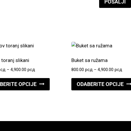
 toranj slikani
Buket sa ružama
Raspon
Ras
рсд
–
4,900.00
рсд
800.00
рсд
–
4,900.00
рсд
cena:
cena
Ovaj
od
od
BERITE OPCIJE
ODABERITE OPCIJE
proizvod
800.00 рсд
800.
do
do
ima
4,900.00 рсд
4,90
više
varijanti.
Opcije
mogu