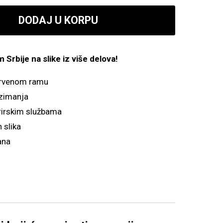
800.00 рсд
DODAJ U KORPU
do
4,900.00 рсд
Srbije na slike iz više delova!
drvenom ramu
zimanja
irskim službama
 slika
ana