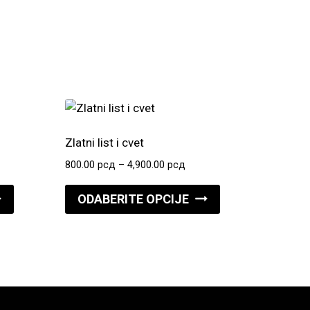
Zlatni list i cvet
pon
Raspon
800.00
рсд
–
4,900.00
рсд
:
cena:
Ovaj
Ovaj
od
ODABERITE OPCIJE
proizvod
proizvod
00 рсд
800.00 рсд
do
ima
ima
0.00 рсд
4,900.00 рсд
više
više
varijanti.
varijanti.
Opcije
Opcije
mogu
mogu