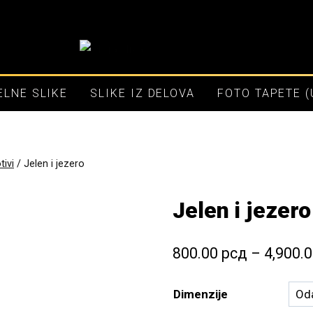
LNE SLIKE
SLIKE IZ DELOVA
FOTO TAPETE 
ivi
/
Jelen i jezero
Jelen i jezero
800.00
рсд
–
4,900.
Dimenzije