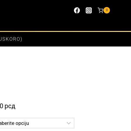
0
(USKORO)
Raspon
00
рсд
cena:
od