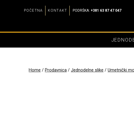
Skip
POČETNA
KONTAKT
PODRŠKA:
+381 63 87 47 047
to
content
JEDNODE
Home
/
Prodavnica
/
Jednodelne slike
/
Umetnički mot