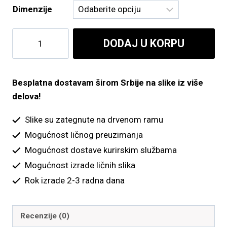
Dimenzije
od
800.00 рсд
Drvo
DODAJ U KORPU
do
sa
tirkiz
4,900.00 рсд
i
Besplatna dostavam širom Srbije na slike iz više
bordo
delova!
listovima
količina
Slike su zategnute na drvenom ramu
Mogućnost ličnog preuzimanja
Mogućnost dostave kurirskim službama
Mogućnost izrade ličnih slika
Rok izrade 2-3 radna dana
Recenzije (0)