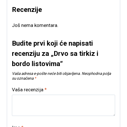
Recenzije
Još nema komentara.
Budite prvi koji će napisati
recenziju za „Drvo sa tirkiz i
bordo listovima“
Vaša adresa e-pošte neće biti objavljena.
Neophodna polja
su označena
*
Vaša recenzija
*