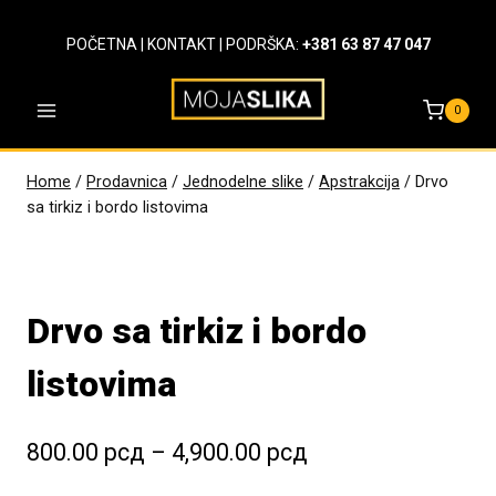
Skip
to
POČETNA
|
KONTAKT
| PODRŠKA:
+381 63 87 47 047
content
0
Home
/
Prodavnica
/
Jednodelne slike
/
Apstrakcija
/
Drvo
sa tirkiz i bordo listovima
Drvo sa tirkiz i bordo
listovima
Raspon
800.00
рсд
–
4,900.00
рсд
cena: