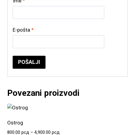
Ime
*
E-pošta
*
Povezani proizvodi
Ostrog
Raspon
800.00
рсд
–
4,900.00
рсд