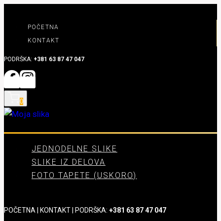
Skip
to
POČETNA
content
KONTAKT
PODRŠKA:
+381 63 87 47 047
0
JEDNODELNE SLIKE
SLIKE IZ DELOVA
FOTO TAPETE (USKORO)
POČETNA
|
KONTAKT
| PODRŠKA:
+381 63 87 47 047