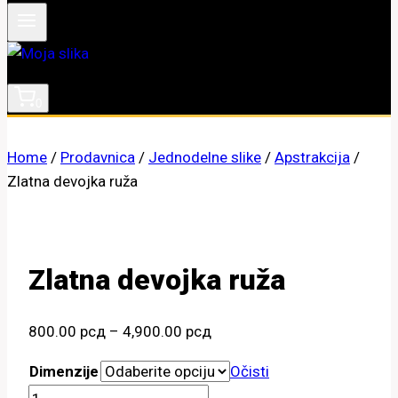
0
Home
/
Prodavnica
/
Jednodelne slike
/
Apstrakcija
/
Zlatna devojka ruža
Zlatna devojka ruža
Raspon
800.00
рсд
–
4,900.00
рсд
cena:
Dimenzije
Očisti
od
Zlatna