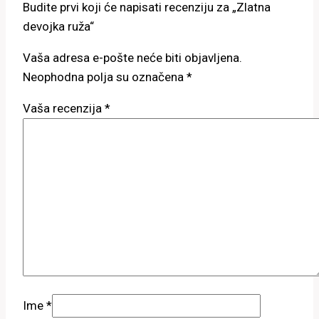
Budite prvi koji će napisati recenziju za „Zlatna
devojka ruža“
Vaša adresa e-pošte neće biti objavljena.
Neophodna polja su označena
*
Vaša recenzija
*
Ime
*