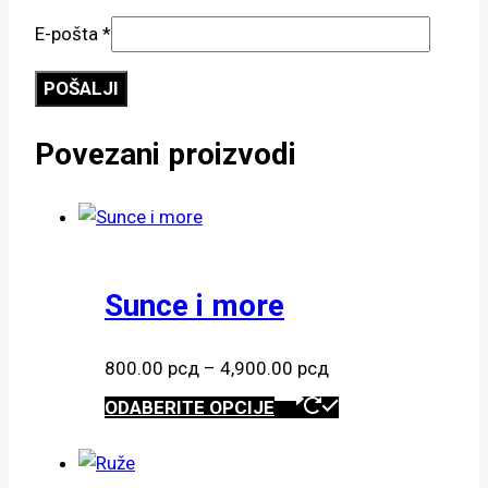
E-pošta
*
Povezani proizvodi
Sunce i more
Raspon
800.00
рсд
–
4,900.00
рсд
cena:
Ovaj
ODABERITE OPCIJE
od
proizvod
800.00 рсд
ima
do
više