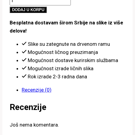
800.00 рсд
devojka
do
DODAJ U KORPU
ruža
4,900.00 рсд
Besplatna dostavam širom Srbije na slike iz više
količina
delova!
Slike su zategnute na drvenom ramu
Mogućnost ličnog preuzimanja
Mogućnost dostave kurirskim službama
Mogućnost izrade ličnih slika
Rok izrade 2-3 radna dana
Recenzije (0)
Recenzije
Još nema komentara.