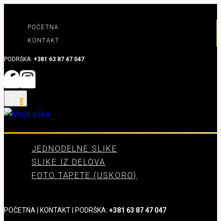
Skip
to
POČETNA
content
KONTAKT
PODRŠKA:
+381 63 87 47 047
0
JEDNODELNE SLIKE
SLIKE IZ DELOVA
FOTO TAPETE (USKORO)
POČETNA
|
KONTAKT
| PODRŠKA:
+381 63 87 47 047