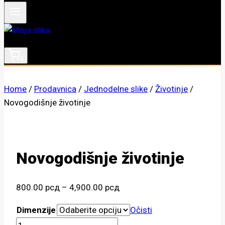
0
Home
/
Prodavnica
/
Jednodelne slike
/
Životinje
/
Novogodišnje životinje
Novogodišnje životinje
Raspon
800.00
рсд
–
4,900.00
рсд
cena:
Dimenzije
Očisti
od
Novogodišnje