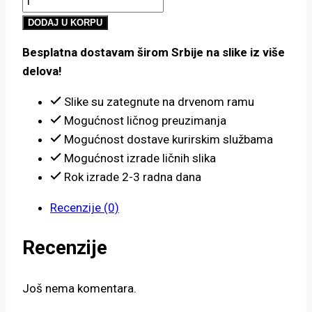
800.00 рсд
životinje
do
DODAJ U KORPU
količina
4,900.00 рсд
Besplatna dostavam širom Srbije na slike iz više
delova!
Slike su zategnute na drvenom ramu
Mogućnost ličnog preuzimanja
Mogućnost dostave kurirskim službama
Mogućnost izrade ličnih slika
Rok izrade 2-3 radna dana
Recenzije (0)
Recenzije
Još nema komentara.