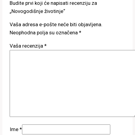
Budite prvi koji će napisati recenziju za
„Novogodišnje životinje“
Vaša adresa e-pošte neće biti objavljena.
Neophodna polja su označena
*
Vaša recenzija
*
Ime
*