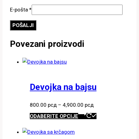
E-pošta
*
Povezani proizvodi
Devojka na bajsu
Raspon
800.00
рсд
–
4,900.00
рсд
cena:
Ovaj
ODABERITE OPCIJE
od
proizvod
800.00 рсд
ima
do
više