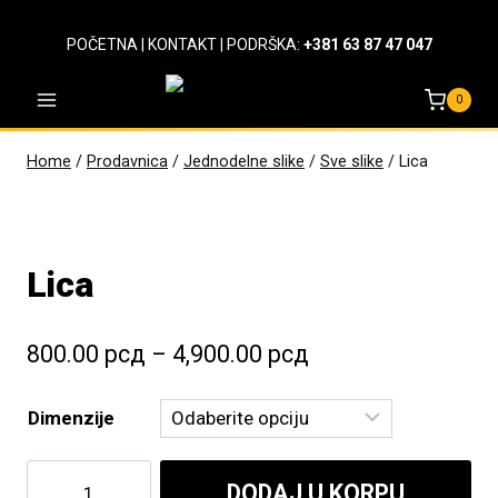
Skip
to
POČETNA
|
KONTAKT
| PODRŠKA:
+381 63 87 47 047
content
0
Home
/
Prodavnica
/
Jednodelne slike
/
Sve slike
/
Lica
Lica
Raspon
800.00
рсд
–
4,900.00
рсд
cena:
Dimenzije
od
800.00 рсд
Lica
DODAJ U KORPU