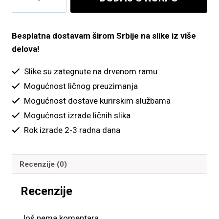
do
količina
4,900.00 рсд
Besplatna dostavam širom Srbije na slike iz više
delova!
Slike su zategnute na drvenom ramu
Mogućnost ličnog preuzimanja
Mogućnost dostave kurirskim službama
Mogućnost izrade ličnih slika
Rok izrade 2-3 radna dana
Recenzije (0)
Recenzije
Još nema komentara.