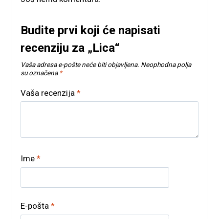
Budite prvi koji će napisati
recenziju za „Lica“
Vaša adresa e-pošte neće biti objavljena.
Neophodna polja
su označena
*
Vaša recenzija
*
Ime
*
E-pošta
*