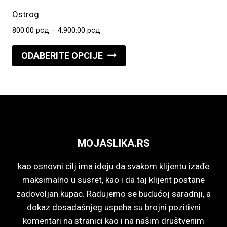
Opcije
Ostrog
mogu
Raspon
800.00
рсд
–
4,900.00
рсд
biti
cena:
Ovaj
izabrane
od
ODABERITE OPCIJE
proizvod
800.00 рсд
na
do
ima
stranici
4,900.00 рсд
više
proizvoda.
varijanti.
Opcije
mogu
MOJASLIKA.RS
biti
izabrane
kao osnovni cilj ima ideju da svakom klijentu izađe
na
maksimalno u susret, kao i da taj klijent postane
stranici
zadovoljan kupac. Radujemo se budućoj saradnji, a
proizvoda.
dokaz dosadašnjeg uspeha su brojni pozitivni
komentari na stranici kao i na našim društvenim