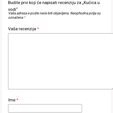
Budite prvi koji će napisati recenziju za „Kućica u
vodi“
Vaša adresa e-pošte neće biti objavljena.
Neophodna polja su
označena
*
Vaša recenzija
*
Ime
*