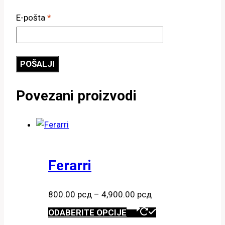
E-pošta
*
Povezani proizvodi
Ferarri
Raspon
800.00
рсд
–
4,900.00
рсд
cena:
Ovaj
ODABERITE OPCIJE
od
proizvod