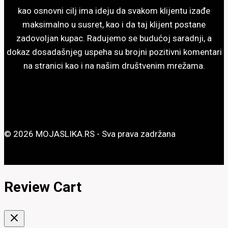
stranici
kao osnovni cilj ima ideju da svakom klijentu izađe
proizvoda.
maksimalno u susret, kao i da taj klijent postane
zadovoljan kupac. Radujemo se budućoj saradnji, a
dokaz dosadašnjeg uspeha su brojni pozitivni komentari
na stranici kao i na našim društvenim mrežama.
© 2026 MOJASLIKA.RS - Sva prava zadržana
Review Cart