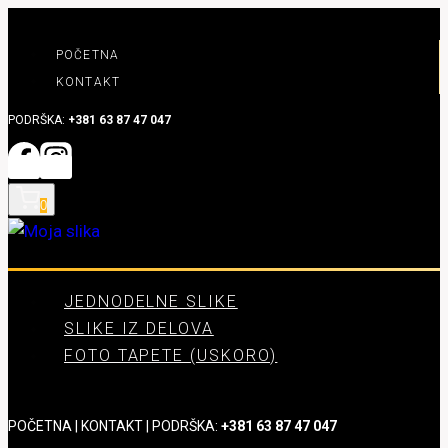
Skip
to
POČETNA
content
KONTAKT
PODRŠKA:
+381 63 87 47 047
0
JEDNODELNE SLIKE
SLIKE IZ DELOVA
FOTO TAPETE (USKORO)
POČETNA
|
KONTAKT
| PODRŠKA:
+381 63 87 47 047