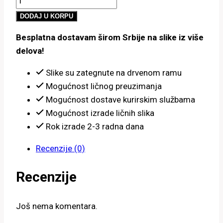
800.00 рсд
u
do
DODAJ U KORPU
vodi
4,900.00 рсд
Besplatna dostavam širom Srbije na slike iz više
količina
delova!
Slike su zategnute na drvenom ramu
Mogućnost ličnog preuzimanja
Mogućnost dostave kurirskim službama
Mogućnost izrade ličnih slika
Rok izrade 2-3 radna dana
Recenzije (0)
Recenzije
Još nema komentara.