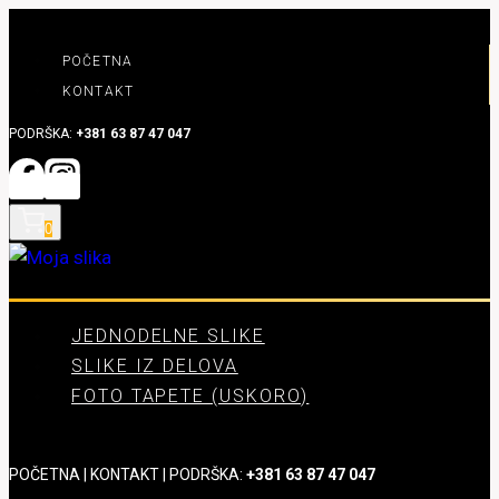
Skip
to
POČETNA
content
KONTAKT
PODRŠKA:
+381 63 87 47 047
0
JEDNODELNE SLIKE
SLIKE IZ DELOVA
FOTO TAPETE (USKORO)
POČETNA
|
KONTAKT
| PODRŠKA:
+381 63 87 47 047