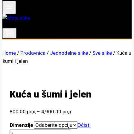
0
Home
/
Prodavnica
/
Jednodelne slike
/
Sve slike
/
Kuća u
šumi i jelen
Kuća u šumi i jelen
Raspon
800.00
рсд
–
4,900.00
рсд
cena:
Dimenzije
Očisti
od
Kuća