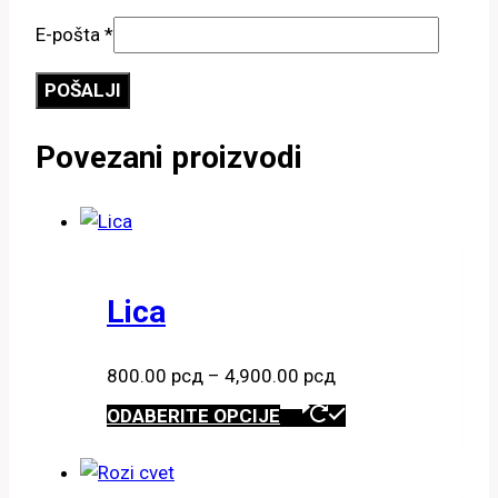
E-pošta
*
Povezani proizvodi
Lica
Raspon
800.00
рсд
–
4,900.00
рсд
cena:
Ovaj
ODABERITE OPCIJE
od
proizvod
800.00 рсд
ima
do
više