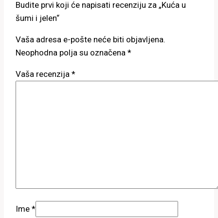
Budite prvi koji će napisati recenziju za „Kuća u
šumi i jelen“
Vaša adresa e-pošte neće biti objavljena.
Neophodna polja su označena
*
Vaša recenzija
*
Ime
*