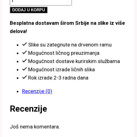
800.00 рсд
u
do
DODAJ U KORPU
šumi
4,900.00 рсд
Besplatna dostavam širom Srbije na slike iz više
i
delova!
jelen
količina
Slike su zategnute na drvenom ramu
Mogućnost ličnog preuzimanja
Mogućnost dostave kurirskim službama
Mogućnost izrade ličnih slika
Rok izrade 2-3 radna dana
Recenzije (0)
Recenzije
Još nema komentara.