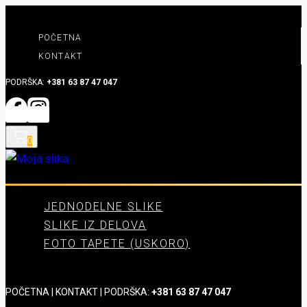
Skip
to
POČETNA
content
KONTAKT
PODRŠKA:
+381 63 87 47 047
0
JEDNODELNE SLIKE
SLIKE IZ DELOVA
FOTO TAPETE (USKORO)
POČETNA
|
KONTAKT
| PODRŠKA:
+381 63 87 47 047