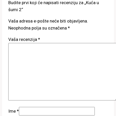
Budite prvi koji će napisati recenziju za „Kuća u
šumi 2“
Vaša adresa e-pošte neće biti objavljena.
Neophodna polja su označena
*
Vaša recenzija
*
Ime
*