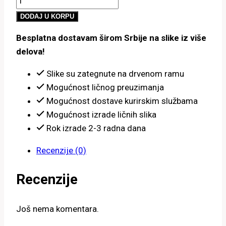
800.00 рсд
u
do
DODAJ U KORPU
šumi
4,900.00 рсд
Besplatna dostavam širom Srbije na slike iz više
2
delova!
količina
Slike su zategnute na drvenom ramu
Mogućnost ličnog preuzimanja
Mogućnost dostave kurirskim službama
Mogućnost izrade ličnih slika
Rok izrade 2-3 radna dana
Recenzije (0)
Recenzije
Još nema komentara.