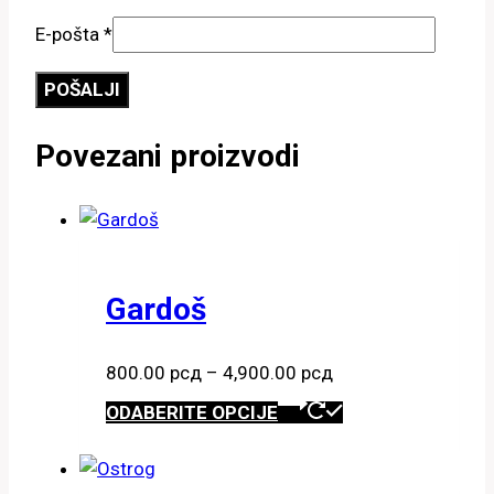
E-pošta
*
Povezani proizvodi
Gardoš
Raspon
800.00
рсд
–
4,900.00
рсд
cena:
Ovaj
ODABERITE OPCIJE
od
proizvod
800.00 рсд
ima
do
više