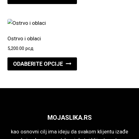
proizvod
na
ima
stranici
više
proizvoda.
varijanti.
Opcije
Ostrvo i oblaci
mogu
5,200.00
рсд
biti
Ovaj
izabrane
ODABERITE OPCIJE
proizvod
na
ima
stranici
više
proizvoda.
varijanti.
Opcije
mogu
MOJASLIKA.RS
biti
izabrane
kao osnovni cilj ima ideju da svakom klijentu izađe
na