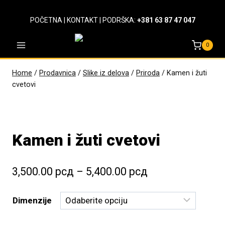
Skip
to
POČETNA
|
KONTAKT
| PODRŠKA:
+381 63 87 47 047
content
0
Home
/
Prodavnica
/
Slike iz delova
/
Priroda
/
Kamen i žuti
cvetovi
Kamen i žuti cvetovi
Raspon
3,500.00
рсд
–
5,400.00
рсд
cena:
Dimenzije
od
3,500.00 рсд