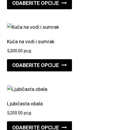
Ovaj
ODABERITE OPCIJE
proizvod
ima
više
varijanti.
Opcije
Kuća na vodi i sumrak
mogu
5,200.00
рсд
biti
Ovaj
izabrane
ODABERITE OPCIJE
proizvod
na
ima
stranici
više
proizvoda.
varijanti.
Opcije
Ljubičasta obala
mogu
5,200.00
рсд
biti
Ovaj
izabrane
ODABERITE OPCIJE