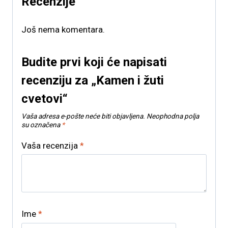
Recenzije
Još nema komentara.
Budite prvi koji će napisati
recenziju za „Kamen i žuti
cvetovi“
Vaša adresa e-pošte neće biti objavljena.
Neophodna polja
su označena
*
Vaša recenzija
*
Ime
*