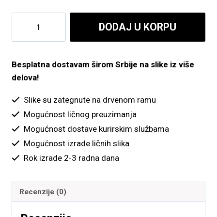
do
Kamen
DODAJ U KORPU
5,400.00 рсд
i
žuti
cvetovi
Besplatna dostavam širom Srbije na slike iz više
količina
delova!
Slike su zategnute na drvenom ramu
Mogućnost ličnog preuzimanja
Mogućnost dostave kurirskim službama
Mogućnost izrade ličnih slika
Rok izrade 2-3 radna dana
Recenzije (0)