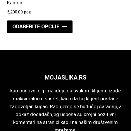
Opcije
Kanjon
mogu
5,200.00
рсд
biti
Ovaj
izabrane
ODABERITE OPCIJE
proizvod
na
ima
stranici
više
proizvoda.
varijanti.
Opcije
mogu
MOJASLIKA.RS
biti
izabrane
kao osnovni cilj ima ideju da svakom klijentu izađe
na
maksimalno u susret, kao i da taj klijent postane
stranici
zadovoljan kupac. Radujemo se budućoj saradnji, a
proizvoda.
dokaz dosadašnjeg uspeha su brojni pozitivni
komentari na stranici kao i na našim društvenim
mrežama.