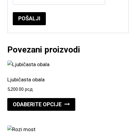
Povezani proizvodi
Ljubičasta obala
5,200.00
рсд
Ovaj
ODABERITE OPCIJE
proizvod
ima
više
varijanti.