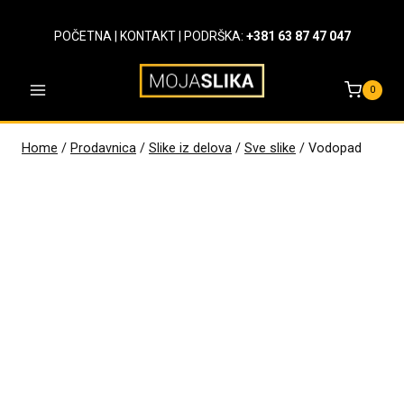
Skip
to
POČETNA
|
KONTAKT
| PODRŠKA:
+381 63 87 47 047
content
0
Home
/
Prodavnica
/
Slike iz delova
/
Sve slike
/
Vodopad