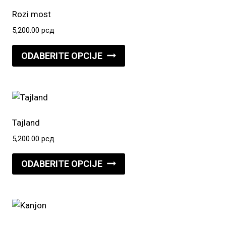
Opcije
Rozi most
mogu
5,200.00
рсд
biti
Ovaj
izabrane
ODABERITE OPCIJE
proizvod
na
ima
stranici
više
proizvoda.
varijanti.
Opcije
Tajland
mogu
5,200.00
рсд
biti
Ovaj
izabrane
ODABERITE OPCIJE
proizvod
na
ima
stranici
više
proizvoda.
varijanti.