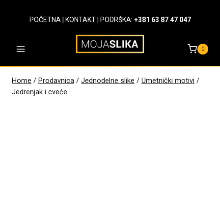
Skip
to
POČETNA
|
KONTAKT
| PODRŠKA:
+381 63 87 47 047
content
0
Home
/
Prodavnica
/
Jednodelne slike
/
Umetnički motivi
/
Jedrenjak i cveće