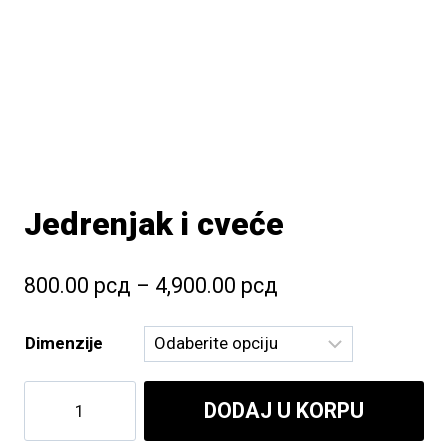
Jedrenjak i cveće
Raspon
800.00
рсд
–
4,900.00
рсд
cena:
Dimenzije
od
800.00 рсд
Jedrenjak
DODAJ U KORPU
do
i
cveće