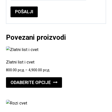
Povezani proizvodi
Zlatni list i cvet
Raspon
800.00
рсд
–
4,900.00
рсд
cena:
Ovaj
od
ODABERITE OPCIJE
proizvod
800.00 рсд
do
ima
4,900.00 рсд
više
varijanti.