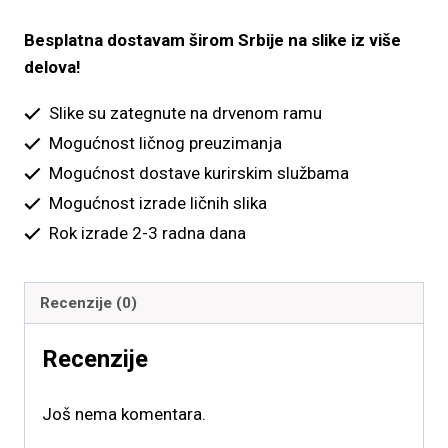
4,900.00 рсд
količina
Besplatna dostavam širom Srbije na slike iz više
delova!
Slike su zategnute na drvenom ramu
Mogućnost ličnog preuzimanja
Mogućnost dostave kurirskim službama
Mogućnost izrade ličnih slika
Rok izrade 2-3 radna dana
Recenzije (0)
Recenzije
Još nema komentara.