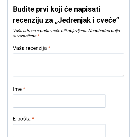
Budite prvi koji će napisati
recenziju za „Jedrenjak i cveće“
Vaša adresa e-pošte neće biti objavljena.
Neophodna polja
su označena
*
Vaša recenzija
*
Ime
*
E-pošta
*