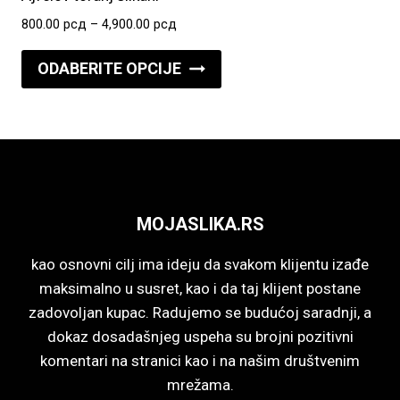
mogu
Raspon
800.00
рсд
–
4,900.00
рсд
biti
cena:
Ovaj
izabrane
od
ODABERITE OPCIJE
proizvod
800.00 рсд
na
do
ima
stranici
4,900.00 рсд
više
proizvoda.
varijanti.
Opcije
mogu
MOJASLIKA.RS
biti
izabrane
kao osnovni cilj ima ideju da svakom klijentu izađe
na
maksimalno u susret, kao i da taj klijent postane
stranici
zadovoljan kupac. Radujemo se budućoj saradnji, a
proizvoda.
dokaz dosadašnjeg uspeha su brojni pozitivni
komentari na stranici kao i na našim društvenim
mrežama.