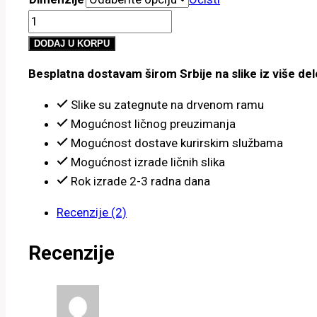
od
Drvo
800.00 рсд
sa
do
DODAJ U KORPU
cvetovima
4,900.00 рсд
Besplatna dostavam širom Srbije na slike iz više del
i
sunce
Slike su zategnute na drvenom ramu
količina
Mogućnost ličnog preuzimanja
Mogućnost dostave kurirskim službama
Mogućnost izrade ličnih slika
Rok izrade 2-3 radna dana
Recenzije (2)
Recenzije