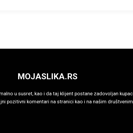
MOJASLIKA.RS
malno u susret, kao i da taj klijent postane zadovoljan kup
ni pozitivni komentari na stranici kao i na našim društven