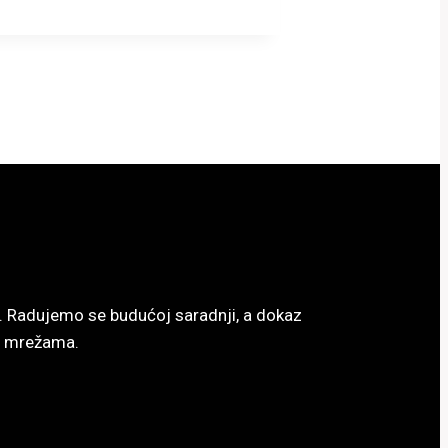
ac. Radujemo se budućoj saradnji, a dokaz
im mrežama.