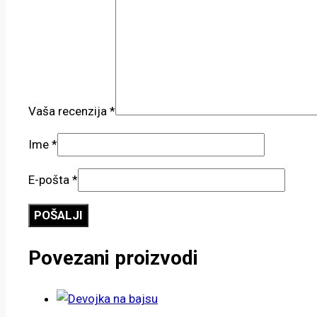
Vaša recenzija
*
Ime
*
E-pošta
*
Povezani proizvodi