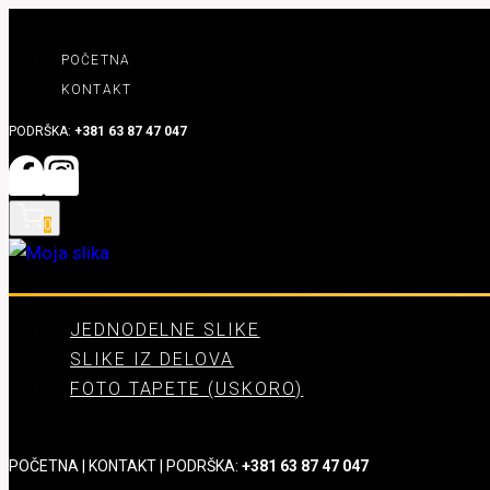
Skip
to
POČETNA
content
KONTAKT
PODRŠKA:
+381 63 87 47 047
0
JEDNODELNE SLIKE
SLIKE IZ DELOVA
FOTO TAPETE (USKORO)
POČETNA
|
KONTAKT
| PODRŠKA:
+381 63 87 47 047