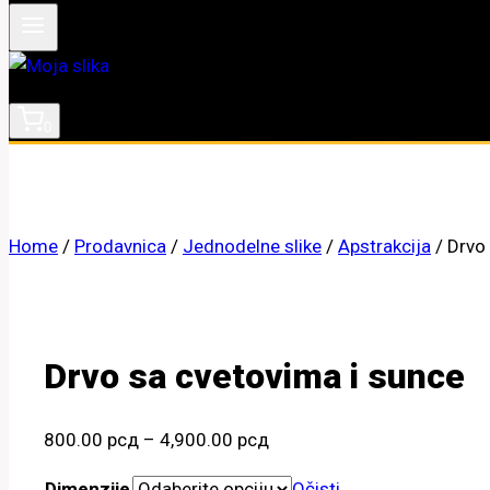
0
Home
/
Prodavnica
/
Jednodelne slike
/
Apstrakcija
/
Drvo
Drvo sa cvetovima i sunce
Raspon
800.00
рсд
–
4,900.00
рсд
cena:
Dimenzije
Očisti