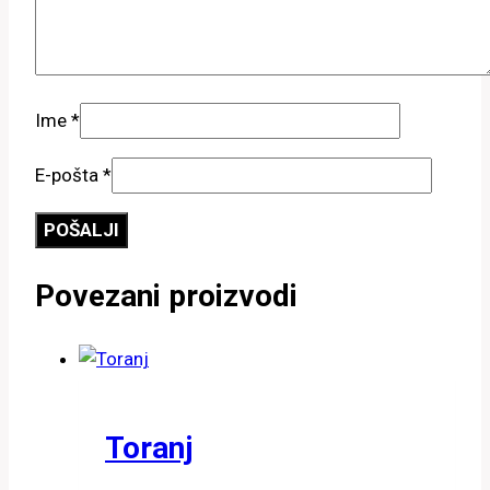
Ime
*
E-pošta
*
Povezani proizvodi
Toranj