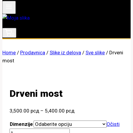
0
Home
/
Prodavnica
/
Slike iz delova
/
Sve slike
/
Drveni
most
Drveni most
Raspon
3,500.00
рсд
–
5,400.00
рсд
cena:
Dimenzije
Očisti
od
Drveni