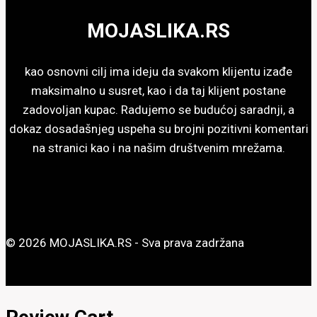
biti
MOJASLIKA.RS
izabrane
na
stranici
kao osnovni cilj ima ideju da svakom klijentu izađe
proizvoda.
maksimalno u susret, kao i da taj klijent postane
zadovoljan kupac. Radujemo se budućoj saradnji, a
dokaz dosadašnjeg uspeha su brojni pozitivni komentari
na stranici kao i na našim društvenim mrežama.
© 2026 MOJASLIKA.RS - Sva prava zadržana