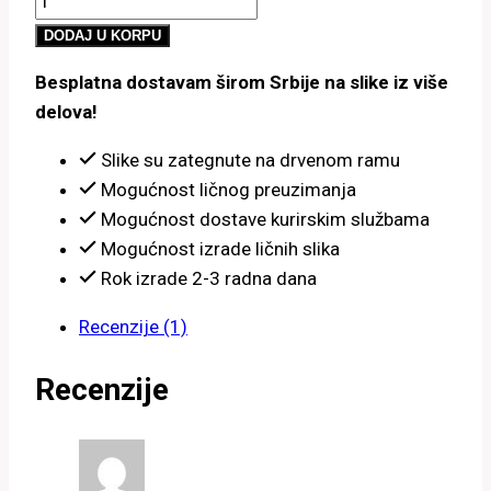
3,500.00 рсд
most
do
DODAJ U KORPU
količina
5,400.00 рсд
Besplatna dostavam širom Srbije na slike iz više
delova!
Slike su zategnute na drvenom ramu
Mogućnost ličnog preuzimanja
Mogućnost dostave kurirskim službama
Mogućnost izrade ličnih slika
Rok izrade 2-3 radna dana
Recenzije (1)
Recenzije