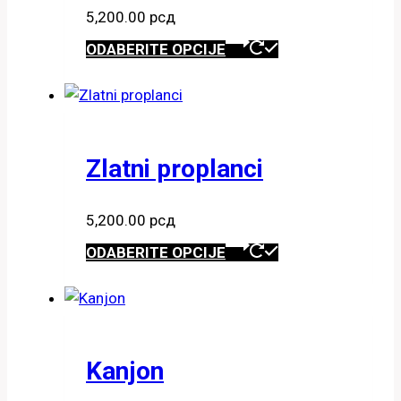
5,200.00
рсд
Ovaj
ODABERITE OPCIJE
proizvod
ima
više
varijanti.
Opcije
Zlatni proplanci
mogu
biti
5,200.00
рсд
izabrane
Ovaj
ODABERITE OPCIJE
na
proizvod
stranici
ima
proizvoda.
više
varijanti.
Opcije
Kanjon
mogu