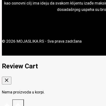
kao osnovni cilj ima ideju da svakom klijentu izađe maksi
dosadašnjeg uspeha su broj
© 2026 MOJASLIKA.RS - Sva prava zadržana
Review Cart
Nema proizvoda u korpi.