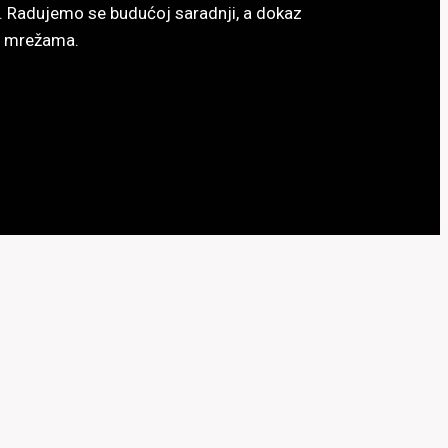
ac. Radujemo se budućoj saradnji, a dokaz
im mrežama.