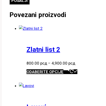
Povezani proizvodi
Zlatni list 2
Raspon
800.00
рсд
–
4,900.00
рсд
cena:
Ovaj
ODABERITE OPCIJE
od
proizvod
800.00 рсд
ima
do
više
4,900.00 рсд
varijanti.
Opcije