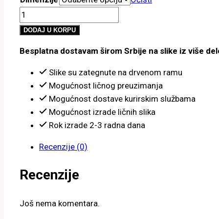
od
Devojka
800.00 рсд
u
do
DODAJ U KORPU
crvenom
4,900.00 рсд
Besplatna dostavam širom Srbije na slike iz više del
ver.
3
Slike su zategnute na drvenom ramu
količina
Mogućnost ličnog preuzimanja
Mogućnost dostave kurirskim službama
Mogućnost izrade ličnih slika
Rok izrade 2-3 radna dana
Recenzije (0)
Recenzije
Još nema komentara.