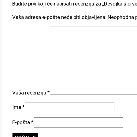
Budite prvi koji će napisati recenziju za „Devojka u crv
Vaša adresa e-pošte neće biti objavljena.
Neophodna p
Vaša recenzija
*
Ime
*
E-pošta
*