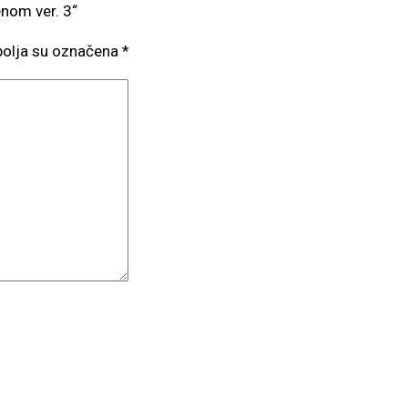
enom ver. 3“
olja su označena
*