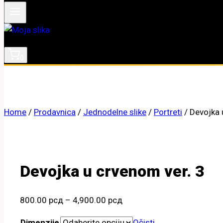
0
Home
/
Prodavnica
/
Jednodelne slike
/
Portreti
/
Devojka 
Devojka u crvenom ver. 3
Raspon
800.00
рсд
–
4,900.00
рсд
cena:
Dimenzije
Očisti