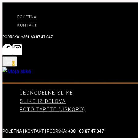
Skip
to
POČETNA
content
KONTAKT
PODRŠKA:
+381 63 87 47 047
0
JEDNODELNE SLIKE
SLIKE IZ DELOVA
FOTO TAPETE (USKORO)
POČETNA
|
KONTAKT
| PODRŠKA:
+381 63 87 47 047