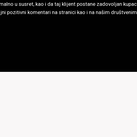
malno u susret, kao i da taj klijent postane zadovoljan kup
ni pozitivni komentari na stranici kao i na našim društven