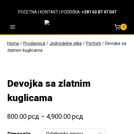
Skip
to
POČETNA
|
KONTAKT
| PODRŠKA:
+381 63 87 47 047
content
0
Home
/
Prodavnica
/
Jednodelne slike
/
Portreti
/
Devojka sa
zlatnim kuglicama
Devojka sa zlatnim
kuglicama
Raspon
800.00
рсд
–
4,900.00
рсд
cena:
Dimenzije