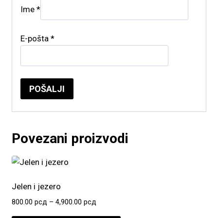
Ime
*
E-pošta
*
Povezani proizvodi
Jelen i jezero
Raspon
800.00
рсд
–
4,900.00
рсд
cena: