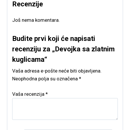
Recenzije
Još nema komentara.
Budite prvi koji će napisati
recenziju za „Devojka sa zlatnim
kuglicama“
Vaša adresa e-pošte neće biti objavljena.
Neophodna polja su označena
*
Vaša recenzija
*