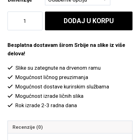
od
800.00 рсд
Devojka
DODAJ U KORPU
do
sa
zlatnim
4,900.00 рсд
kuglicama
Besplatna dostavam širom Srbije na slike iz više
količina
delova!
Slike su zategnute na drvenom ramu
Mogućnost ličnog preuzimanja
Mogućnost dostave kurirskim službama
Mogućnost izrade ličnih slika
Rok izrade 2-3 radna dana
Recenzije (0)