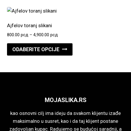
stranici
4,900.00 рсд
više
proizvoda.
varijanti.
Opcije
Ajfelov toranj slikani
mogu
Raspon
800.00
рсд
–
4,900.00
рсд
biti
cena:
Ovaj
izabrane
od
ODABERITE OPCIJE
proizvod
800.00 рсд
na
do
ima
stranici
4,900.00 рсд
više
proizvoda.
varijanti.
Opcije
mogu
MOJASLIKA.RS
biti
izabrane
kao osnovni cilj ima ideju da svakom klijentu izađe
na
maksimalno u susret, kao i da taj klijent postane
stranici
zadovoljan kupac. Radujemo se budućoj saradnji, a