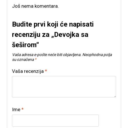
Još nema komentara.
Budite prvi koji će napisati
recenziju za „Devojka sa
šeširom“
Vaša adresa e-pošte neće biti objavljena.
Neophodna polja
su označena
*
Vaša recenzija
*
Ime
*