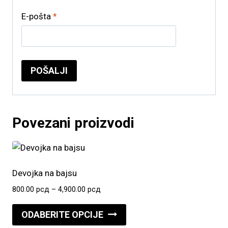
E-pošta
*
Povezani proizvodi
Devojka na bajsu
Raspon
800.00
рсд
–
4,900.00
рсд
cena:
Ovaj
od
ODABERITE OPCIJE
proizvod
800.00 рсд