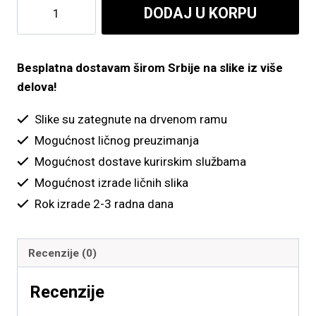
Devojka
DODAJ U KORPU
do
sa
šeširom
4,900.00 рсд
količina
Besplatna dostavam širom Srbije na slike iz više
delova!
Slike su zategnute na drvenom ramu
Mogućnost ličnog preuzimanja
Mogućnost dostave kurirskim službama
Mogućnost izrade ličnih slika
Rok izrade 2-3 radna dana
Recenzije (0)
Recenzije