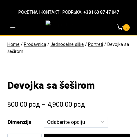
Skip
to
POČETNA
|
KONTAKT
| PODRŠKA:
+381 63 87 47 047
content
0
Home
/
Prodavnica
/
Jednodelne slike
/
Portreti
/
Devojka sa
šeširom
Devojka sa šeširom
Raspon
800.00
рсд
–
4,900.00
рсд
cena:
Dimenzije
od
800.00 рсд