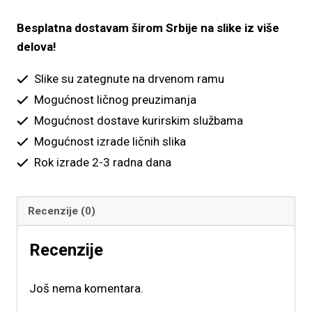
4,900.00 рсд
količina
Besplatna dostavam širom Srbije na slike iz više
delova!
Slike su zategnute na drvenom ramu
Mogućnost ličnog preuzimanja
Mogućnost dostave kurirskim službama
Mogućnost izrade ličnih slika
Rok izrade 2-3 radna dana
Recenzije (0)
Recenzije
Još nema komentara.