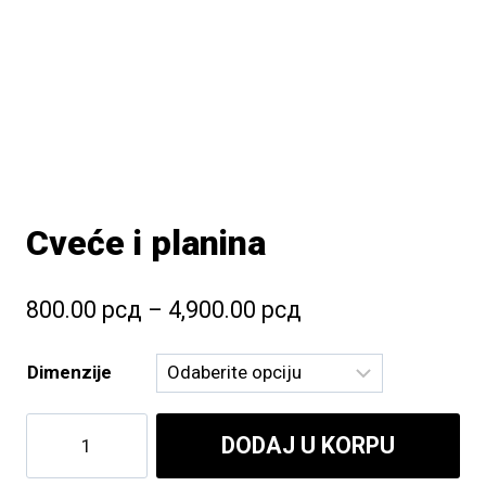
Cveće i planina
Raspon
800.00
рсд
–
4,900.00
рсд
cena:
Dimenzije
od
800.00 рсд
Cveće
DODAJ U KORPU
do
i
planina