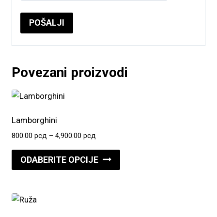
Povezani proizvodi
Lamborghini
Raspon
800.00
рсд
–
4,900.00
рсд
cena:
Ovaj
od
ODABERITE OPCIJE
proizvod
800.00 рсд
do
ima
4,900.00 рсд
više
varijanti.