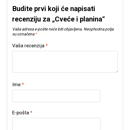
Budite prvi koji će napisati
recenziju za „Cveće i planina“
Vaša adresa e-pošte neće biti objavljena.
Neophodna polja
su označena
*
Vaša recenzija
*
Ime
*
E-pošta
*