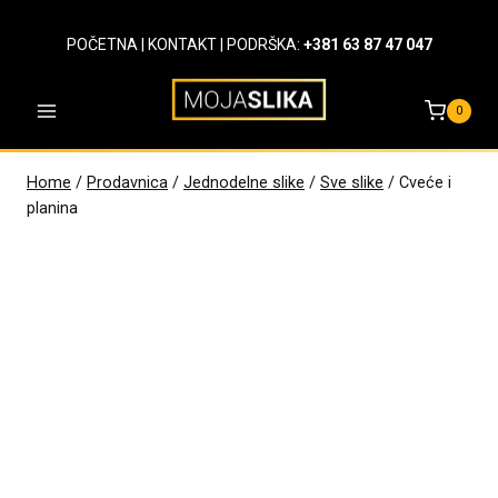
Skip
to
POČETNA
|
KONTAKT
| PODRŠKA:
+381 63 87 47 047
content
0
Home
/
Prodavnica
/
Jednodelne slike
/
Sve slike
/
Cveće i
planina