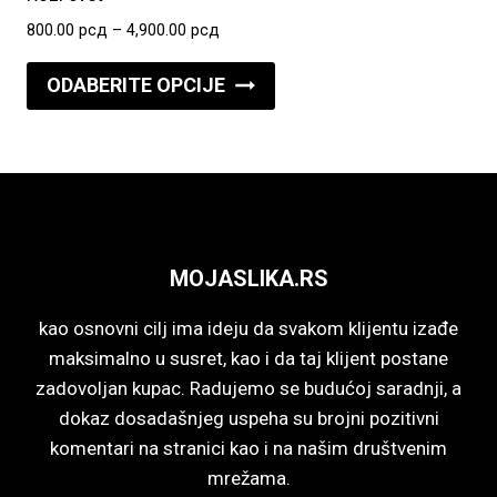
mogu
Raspon
800.00
рсд
–
4,900.00
рсд
biti
cena:
Ovaj
izabrane
od
ODABERITE OPCIJE
proizvod
800.00 рсд
na
do
ima
stranici
4,900.00 рсд
više
proizvoda.
varijanti.
Opcije
mogu
MOJASLIKA.RS
biti
izabrane
kao osnovni cilj ima ideju da svakom klijentu izađe
na
maksimalno u susret, kao i da taj klijent postane
stranici
zadovoljan kupac. Radujemo se budućoj saradnji, a
proizvoda.
dokaz dosadašnjeg uspeha su brojni pozitivni
komentari na stranici kao i na našim društvenim
mrežama.