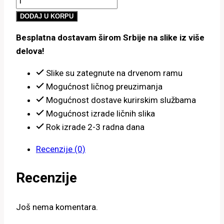
do
količina
5,200.00 рсд
DODAJ U KORPU
Besplatna dostavam širom Srbije na slike iz više
delova!
Slike su zategnute na drvenom ramu
Mogućnost ličnog preuzimanja
Mogućnost dostave kurirskim službama
Mogućnost izrade ličnih slika
Rok izrade 2-3 radna dana
Recenzije (0)
Recenzije
Još nema komentara.