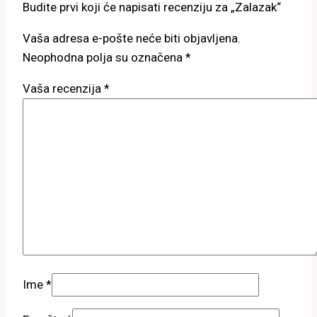
Budite prvi koji će napisati recenziju za „Zalazak“
Vaša adresa e-pošte neće biti objavljena.
Neophodna polja su označena
*
Vaša recenzija
*
Ime
*