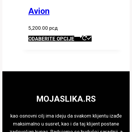
varijanti.
Opcije
Avion
mogu
biti
5,200.00
рсд
izabrane
Ovaj
ODABERITE OPCIJE
na
proizvod
stranici
ima
proizvoda.
više
varijanti.
Opcije
mogu
biti
MOJASLIKA.RS
izabrane
na
stranici
kao osnovni cilj ima ideju da svakom klijentu izađe
proizvoda.
maksimalno u susret, kao i da taj klijent postane
zadovoljan kupac. Radujemo se budućoj saradnji, a