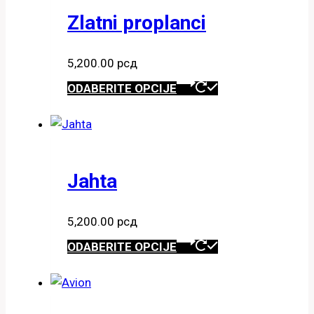
Opcije
Zlatni proplanci
mogu
biti
5,200.00
рсд
izabrane
Ovaj
ODABERITE OPCIJE
na
proizvod
stranici
ima
proizvoda.
više
varijanti.
Opcije
Jahta
mogu
biti
5,200.00
рсд
izabrane
Ovaj
ODABERITE OPCIJE
na
proizvod
stranici
ima
proizvoda.
više