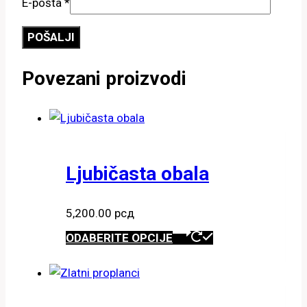
E-pošta
*
Povezani proizvodi
Ljubičasta obala
5,200.00
рсд
Ovaj
ODABERITE OPCIJE
proizvod
ima
više
varijanti.