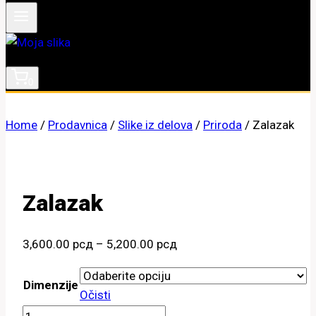
0
Home
/
Prodavnica
/
Slike iz delova
/
Priroda
/
Zalazak
Zalazak
Raspon
3,600.00
рсд
–
5,200.00
рсд
cena:
od
Dimenzije
Očisti
3,600.00 рсд
Zalazak