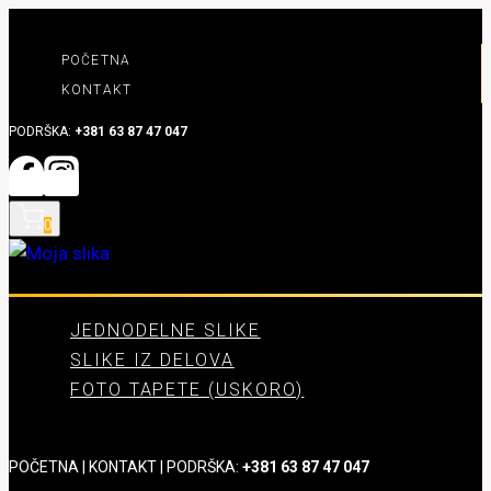
Skip
to
POČETNA
content
KONTAKT
PODRŠKA:
+381 63 87 47 047
0
JEDNODELNE SLIKE
SLIKE IZ DELOVA
FOTO TAPETE (USKORO)
POČETNA
|
KONTAKT
| PODRŠKA:
+381 63 87 47 047