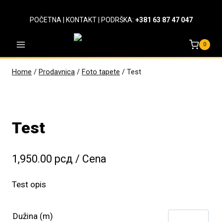
Skip
to
POČETNA
|
KONTAKT
| PODRŠKA:
+381 63 87 47 047
content
0
Home
/
Prodavnica
/
Foto tapete
/
Test
Test
1,950.00
рсд
/ Cena
Test opis
Dužina (m)