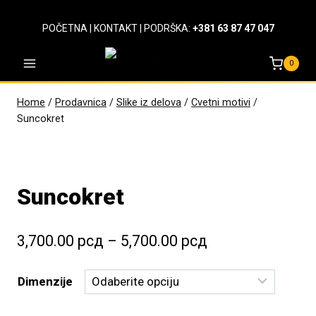
Skip
to
POČETNA
|
KONTAKT
| PODRŠKA:
+381 63 87 47 047
content
0
Home
/
Prodavnica
/
Slike iz delova
/
Cvetni motivi
/
Suncokret
Suncokret
Raspon
3,700.00
рсд
–
5,700.00
рсд
cena:
Dimenzije
od
3,700.00 рсд