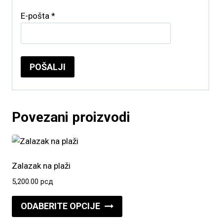
E-pošta
*
Povezani proizvodi
Zalazak na plaži
5,200.00
рсд
Ovaj
ODABERITE OPCIJE
proizvod