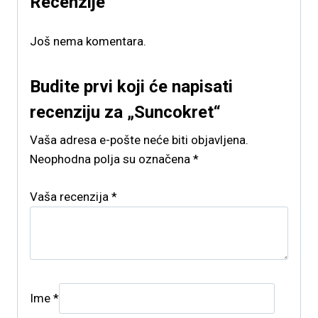
Recenzije
Još nema komentara.
Budite prvi koji će napisati
recenziju za „Suncokret“
Vaša adresa e-pošte neće biti objavljena.
Neophodna polja su označena
*
Vaša recenzija
*
Ime
*