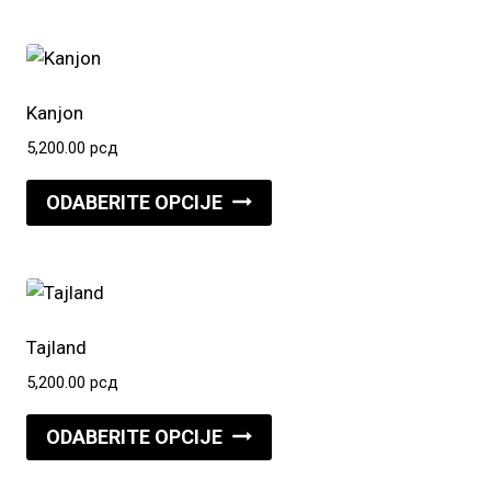
ima
više
varijanti.
Opcije
Kanjon
mogu
5,200.00
рсд
biti
Ovaj
izabrane
ODABERITE OPCIJE
proizvod
na
ima
stranici
više
proizvoda.
varijanti.
Opcije
Tajland
mogu
5,200.00
рсд
biti
Ovaj
izabrane
ODABERITE OPCIJE
proizvod
na
ima
stranici