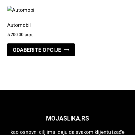
više
proizvoda.
varijanti.
Opcije
Automobil
mogu
5,200.00
рсд
biti
Ovaj
izabrane
ODABERITE OPCIJE
proizvod
na
ima
stranici
više
proizvoda.
varijanti.
Opcije
mogu
biti
izabrane
MOJASLIKA.RS
na
stranici
kao osnovni cilj ima ideju da svakom klijentu izađe