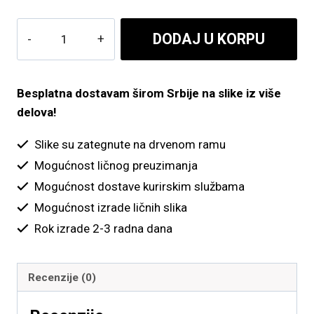
do
Suncokret
DODAJ U KORPU
5,700.00 рсд
količina
Besplatna dostavam širom Srbije na slike iz više
delova!
Slike su zategnute na drvenom ramu
Mogućnost ličnog preuzimanja
Mogućnost dostave kurirskim službama
Mogućnost izrade ličnih slika
Rok izrade 2-3 radna dana
Recenzije (0)