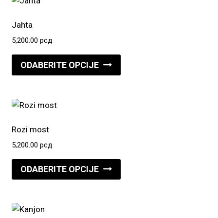
varijanti.
Opcije
Jahta
mogu
5,200.00
рсд
biti
Ovaj
izabrane
ODABERITE OPCIJE
proizvod
na
ima
stranici
više
proizvoda.
varijanti.
Opcije
Rozi most
mogu
5,200.00
рсд
biti
Ovaj
izabrane
ODABERITE OPCIJE
proizvod
na
ima
stranici
više
proizvoda.
varijanti.