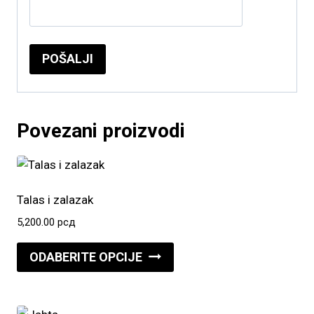
Povezani proizvodi
Talas i zalazak
5,200.00
рсд
Ovaj
ODABERITE OPCIJE
proizvod
ima
više