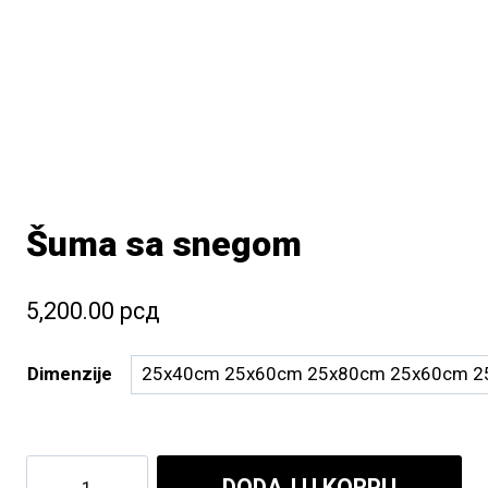
Šuma sa snegom
5,200.00
рсд
Dimenzije
Šuma
DODAJ U KORPU