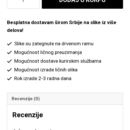
sa
snegom
količina
Besplatna dostavam širom Srbije na slike iz više
delova!
Slike su zategnute na drvenom ramu
Mogućnost ličnog preuzimanja
Mogućnost dostave kurirskim službama
Mogućnost izrade ličnih slika
Rok izrade 2-3 radna dana
Recenzije (0)
Recenzije