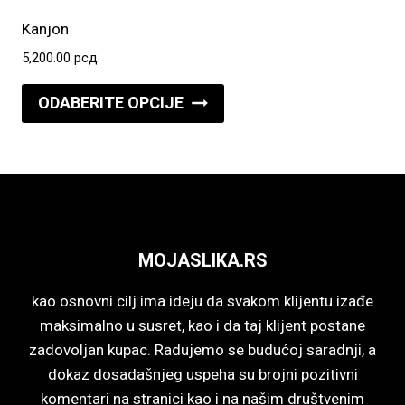
Opcije
Kanjon
mogu
5,200.00
рсд
biti
Ovaj
izabrane
ODABERITE OPCIJE
proizvod
na
ima
stranici
više
proizvoda.
varijanti.
Opcije
mogu
MOJASLIKA.RS
biti
izabrane
kao osnovni cilj ima ideju da svakom klijentu izađe
na
maksimalno u susret, kao i da taj klijent postane
stranici
zadovoljan kupac. Radujemo se budućoj saradnji, a
proizvoda.
dokaz dosadašnjeg uspeha su brojni pozitivni
komentari na stranici kao i na našim društvenim