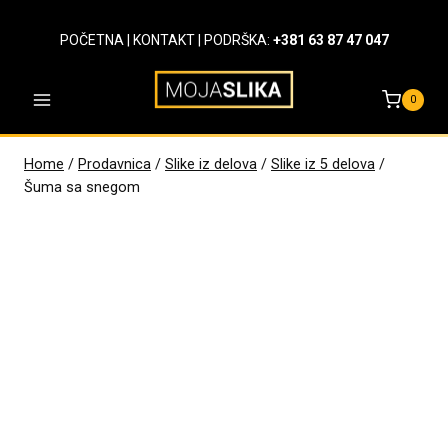
Skip
to
POČETNA
|
KONTAKT
| PODRŠKA:
+381 63 87 47 047
content
0
Home
/
Prodavnica
/
Slike iz delova
/
Slike iz 5 delova
/
Šuma sa snegom