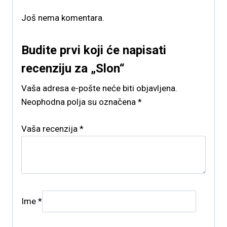
Još nema komentara.
Budite prvi koji će napisati
recenziju za „Slon“
Vaša adresa e-pošte neće biti objavljena.
Neophodna polja su označena
*
Vaša recenzija
*
Ime
*