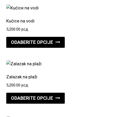
više
varijanti.
Opcije
Kućice na vodi
mogu
5,200.00
рсд
biti
Ovaj
izabrane
ODABERITE OPCIJE
proizvod
na
ima
stranici
više
proizvoda.
varijanti.
Opcije
Zalazak na plaži
mogu
5,200.00
рсд
biti
Ovaj
izabrane
ODABERITE OPCIJE
proizvod
na
ima
stranici