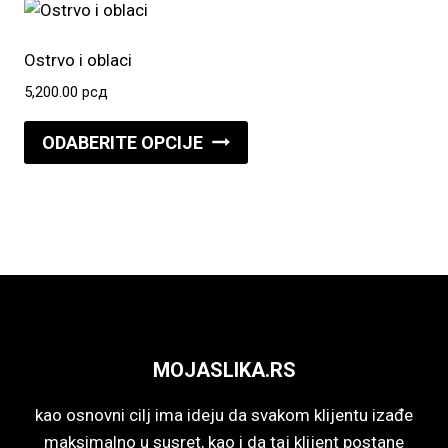
više
proizvoda.
varijanti.
Opcije
Ostrvo i oblaci
mogu
5,200.00
рсд
biti
Ovaj
izabrane
ODABERITE OPCIJE
proizvod
na
ima
stranici
više
proizvoda.
varijanti.
Opcije
mogu
biti
izabrane
MOJASLIKA.RS
na
stranici
kao osnovni cilj ima ideju da svakom klijentu izađe
proizvoda.
maksimalno u susret, kao i da taj klijent postane