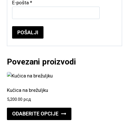
E-pošta
*
Povezani proizvodi
Kućica na brežuljku
5,200.00
рсд
Ovaj
ODABERITE OPCIJE
proizvod
ima