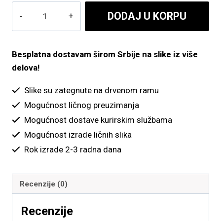
do
Slon
DODAJ U KORPU
5,400.00 рсд
količina
Besplatna dostavam širom Srbije na slike iz više
delova!
Slike su zategnute na drvenom ramu
Mogućnost ličnog preuzimanja
Mogućnost dostave kurirskim službama
Mogućnost izrade ličnih slika
Rok izrade 2-3 radna dana
Recenzije (0)
Recenzije