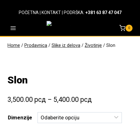
Skip
to
POČETNA
|
KONTAKT
| PODRŠKA:
+381 63 87 47 047
content
0
Home
/
Prodavnica
/
Slike iz delova
/
Životinje
/
Slon
Slon
Raspon
3,500.00
рсд
–
5,400.00
рсд
cena:
Dimenzije
od
3,500.00 рсд