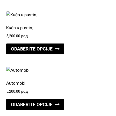
ima
više
varijanti.
Opcije
Kuća u pustinji
mogu
5,200.00
рсд
biti
Ovaj
izabrane
ODABERITE OPCIJE
proizvod
na
ima
stranici
više
proizvoda.
varijanti.
Opcije
Automobil
mogu
5,200.00
рсд
biti
Ovaj
izabrane
ODABERITE OPCIJE
proizvod
na