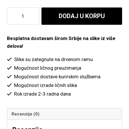
do
Praznična
DODAJ U KORPU
5,700.00 рсд
ulica
količina
Besplatna dostavam širom Srbije na slike iz više
delova!
Slike su zategnute na drvenom ramu
Mogućnost ličnog preuzimanja
Mogućnost dostave kurirskim službama
Mogućnost izrade ličnih slika
Rok izrade 2-3 radna dana
Recenzije (0)