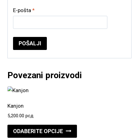
E-pošta
*
Povezani proizvodi
Kanjon
5,200.00
рсд
Ovaj
ODABERITE OPCIJE
proizvod