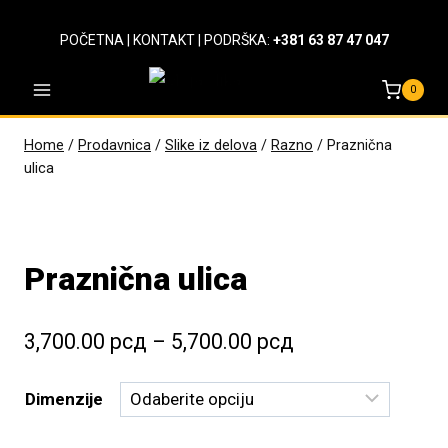
Skip
to
POČETNA
|
KONTAKT
| PODRŠKA:
+381 63 87 47 047
content
0
Home
/
Prodavnica
/
Slike iz delova
/
Razno
/
Praznična
ulica
Praznična ulica
Raspon
3,700.00
рсд
–
5,700.00
рсд
cena:
Dimenzije
od
3,700.00 рсд