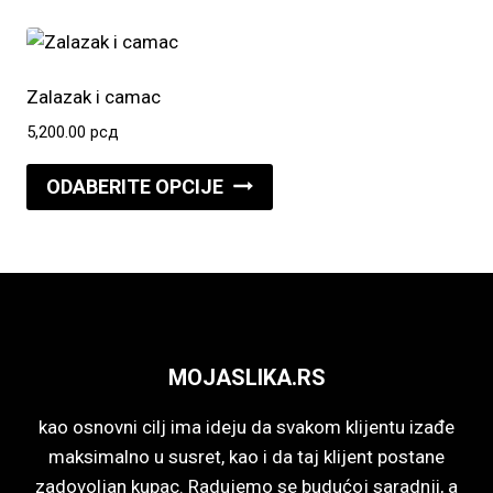
ima
stranici
više
proizvoda.
varijanti.
Opcije
Zalazak i camac
mogu
5,200.00
рсд
biti
Ovaj
izabrane
ODABERITE OPCIJE
proizvod
na
ima
stranici
više
proizvoda.
varijanti.
Opcije
mogu
MOJASLIKA.RS
biti
izabrane
kao osnovni cilj ima ideju da svakom klijentu izađe
na
maksimalno u susret, kao i da taj klijent postane
stranici
zadovoljan kupac. Radujemo se budućoj saradnji, a