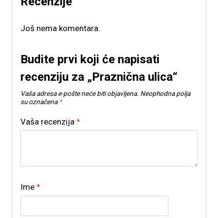
Recenzije
Još nema komentara.
Budite prvi koji će napisati
recenziju za „Praznična ulica“
Vaša adresa e-pošte neće biti objavljena.
Neophodna polja
su označena
*
Vaša recenzija
*
Ime
*