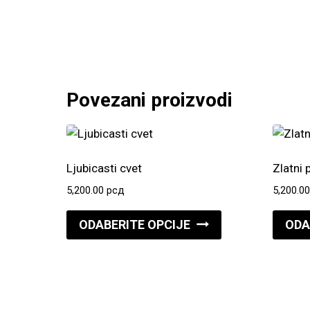
Povezani proizvodi
Ljubicasti cvet
Zlatni 
5,200.00
рсд
5,200.0
Ovaj
ODABERITE OPCIJE
ODA
proizvod
ima
više
varijanti.