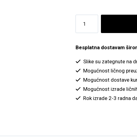
Polja
lavande
i
balon
Besplatna dostavam širom 
količina
Slike su zategnute na 
Mogućnost ličnog preu
Mogućnost dostave kur
Mogućnost izrade ličnih
Rok izrade 2-3 radna d