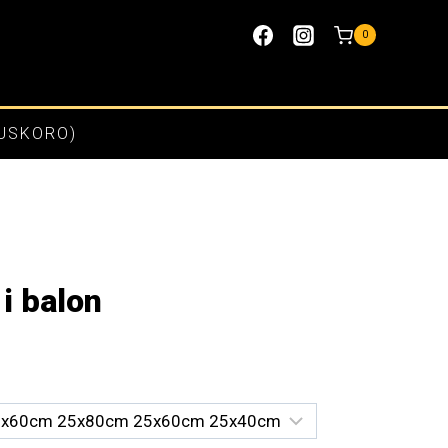
0
(USKORO)
 i balon