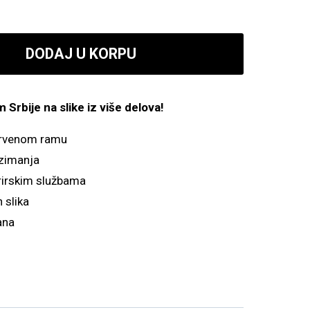
DODAJ U KORPU
Srbije na slike iz više delova!
drvenom ramu
zimanja
irskim službama
 slika
ana