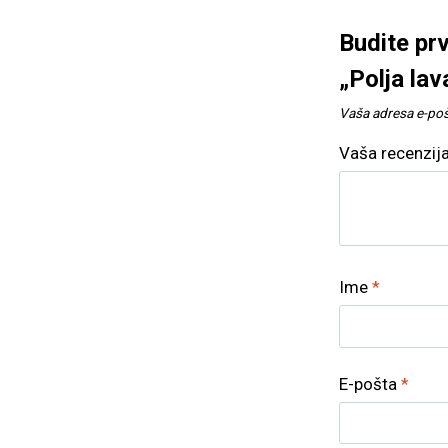
Budite prv
„Polja lav
Vaša adresa e-pošt
Vaša recenzij
Ime
*
E-pošta
*