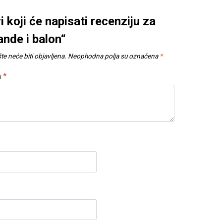
i koji će napisati recenziju za
ande i balon“
e neće biti objavljena.
Neophodna polja su označena
*
a
*