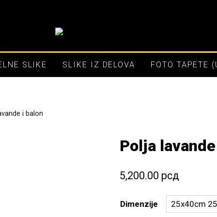
LNE SLIKE
SLIKE IZ DELOVA
FOTO TAPETE 
lavande i balon
Polja lavande
5,200.00
рсд
Dimenzije