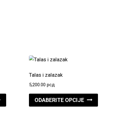
Talas i zalazak
5,200.00
рсд
Ovaj
Ovaj
ODABERITE OPCIJE
proizvod
proizvod
ima
ima
više
više
varijanti.
varijanti.