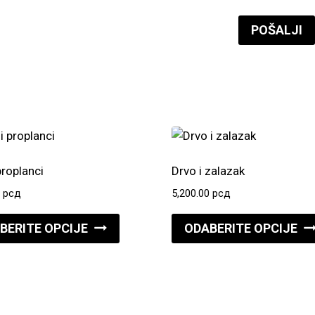
proplanci
Drvo i zalazak
0
рсд
5,200.00
рсд
Ovaj
BERITE OPCIJE
ODABERITE OPCIJE
proizvod
ima
više
varijanti.