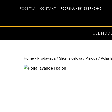
Skip
POČETNA
KONTAKT
PODRŠKA:
+381 63 87 47 047
to
content
JEDNODE
Home
/
Prodavnica
/
Slike iz delova
/
Priroda
/
Polja 