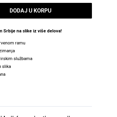
800.00 рсд
DODAJ U KORPU
do
4,900.00 рсд
Srbije na slike iz više delova!
drvenom ramu
zimanja
irskim službama
 slika
ana