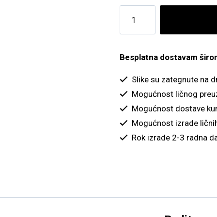
Pejzaž
sa
planinama
količina
Besplatna dostavam širom 
Slike su zategnute na 
Mogućnost ličnog preu
Mogućnost dostave kur
Mogućnost izrade ličnih
Rok izrade 2-3 radna d