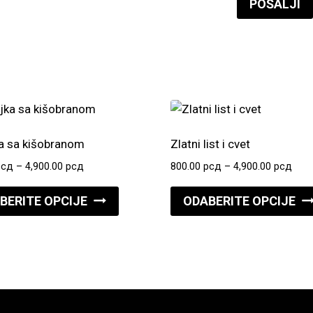
a sa kišobranom
Zlatni list i cvet
Raspon
Ras
рсд
–
4,900.00
рсд
800.00
рсд
–
4,900.00
рсд
cena:
cena
Ovaj
od
od
BERITE OPCIJE
ODABERITE OPCIJE
proizvod
800.00 рсд
800.
do
do
ima
4,900.00 рсд
4,90
više
varijanti.
Opcije
mogu