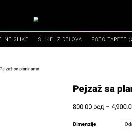
LNE SLIKE
SLIKE IZ DELOVA
FOTO TAPETE 
Pejzaž sa planinama
Pejzaž sa pl
800.00
рсд
–
4,900.
Dimenzije