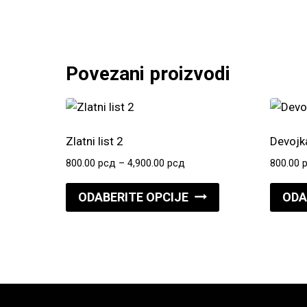
Povezani proizvodi
Zlatni list 2
Devojk
Raspon
800.00
рсд
–
4,900.00
рсд
800.00
cena:
Ovaj
od
ODABERITE OPCIJE
ODA
proizvod
800.00 рсд
do
ima
4,900.00 рсд
više
varijanti.
Opcije
mogu