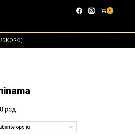
0
(USKORO)
aninama
Raspon
00
рсд
cena:
od