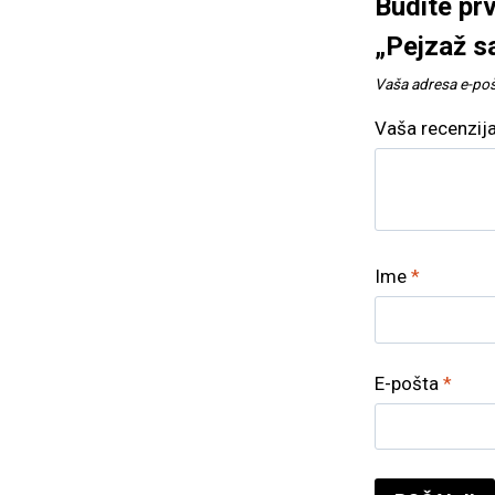
Budite prv
„Pejzaž s
Vaša adresa e-pošt
Vaša recenzij
Ime
*
E-pošta
*