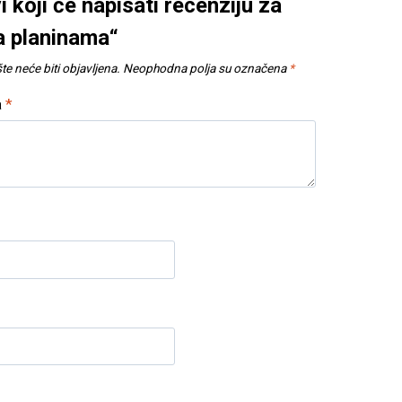
i koji će napisati recenziju za
a planinama“
e neće biti objavljena.
Neophodna polja su označena
*
a
*