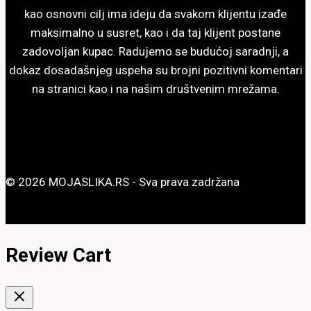
stranici
kao osnovni cilj ima ideju da svakom klijentu izađe
proizvoda.
maksimalno u susret, kao i da taj klijent postane
zadovoljan kupac. Radujemo se budućoj saradnji, a
dokaz dosadašnjeg uspeha su brojni pozitivni komentari
na stranici kao i na našim društvenim mrežama.
© 2026 MOJASLIKA.RS - Sva prava zadržana
Review Cart