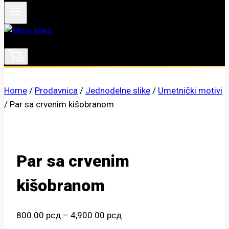
0
Home
/
Prodavnica
/
Jednodelne slike
/
Umetnički motivi
/
Par sa crvenim kišobranom
Par sa crvenim
kišobranom
Raspon
800.00
рсд
–
4,900.00
рсд
cena: