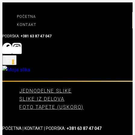
Skip
to
POČETNA
content
KONTAKT
PODRŠKA:
+381 63 87 47 047
0
JEDNODELNE SLIKE
SLIKE IZ DELOVA
FOTO TAPETE (USKORO)
POČETNA
|
KONTAKT
| PODRŠKA:
+381 63 87 47 047