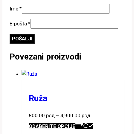
Ime
*
E-pošta
*
Povezani proizvodi
Ruža
Raspon
800.00
рсд
–
4,900.00
рсд
cena:
Ovaj
ODABERITE OPCIJE
od
proizvod