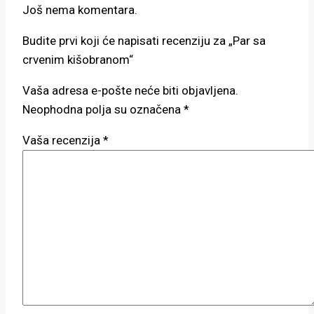
Još nema komentara.
Budite prvi koji će napisati recenziju za „Par sa
crvenim kišobranom“
Vaša adresa e-pošte neće biti objavljena.
Neophodna polja su označena
*
Vaša recenzija
*