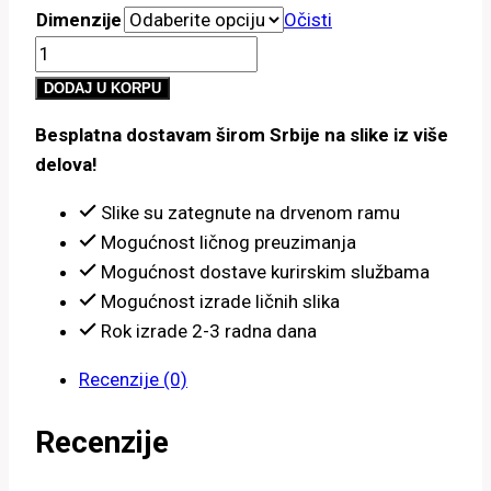
Dimenzije
Očisti
od
Par
800.00 рсд
sa
do
DODAJ U KORPU
crvenim
4,900.00 рсд
Besplatna dostavam širom Srbije na slike iz više
kišobranom
delova!
količina
Slike su zategnute na drvenom ramu
Mogućnost ličnog preuzimanja
Mogućnost dostave kurirskim službama
Mogućnost izrade ličnih slika
Rok izrade 2-3 radna dana
Recenzije (0)
Recenzije