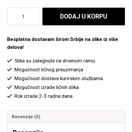
do
Orhideja
DODAJ U KORPU
6,300.00 рсд
i
kamenčići
količina
Besplatna dostavam širom Srbije na slike iz više
delova!
Slike su zategnute na drvenom ramu
Mogućnost ličnog preuzimanja
Mogućnost dostave kurirskim službama
Mogućnost izrade ličnih slika
Rok izrade 2-3 radna dana
Recenzije (0)