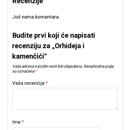
Recenzije
Još nema komentara.
Budite prvi koji će napisati
recenziju za „Orhideja i
kamenčići“
Vaša adresa e-pošte neće biti objavljena.
Neophodna polja
su označena
*
Vaša recenzija
*
Ime
*