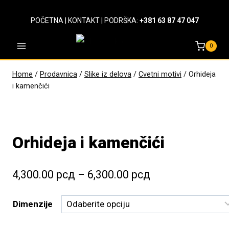
Skip
to
POČETNA
|
KONTAKT
| PODRŠKA:
+381 63 87 47 047
content
0
Home
/
Prodavnica
/
Slike iz delova
/
Cvetni motivi
/
Orhideja
i kamenčići
Orhideja i kamenčići
Raspon
4,300.00
рсд
–
6,300.00
рсд
cena:
Dimenzije
od
4,300.00 рсд