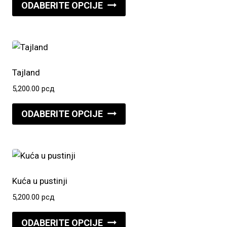
Ovaj
ODABERITE OPCIJE
proizvod
ima
više
varijanti.
Opcije
Tajland
mogu
5,200.00
рсд
biti
Ovaj
izabrane
ODABERITE OPCIJE
proizvod
na
ima
stranici
više
proizvoda.
varijanti.
Opcije
Kuća u pustinji
mogu
5,200.00
рсд
biti
Ovaj
izabrane
ODABERITE OPCIJE