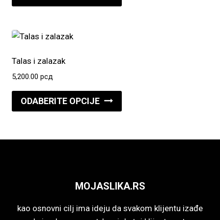
proizvod
na
ima
stranici
više
proizvoda.
varijanti.
Opcije
Talas i zalazak
mogu
5,200.00
рсд
biti
Ovaj
izabrane
ODABERITE OPCIJE
proizvod
na
ima
stranici
više
proizvoda.
varijanti.
Opcije
mogu
MOJASLIKA.RS
biti
izabrane
kao osnovni cilj ima ideju da svakom klijentu izađe
na