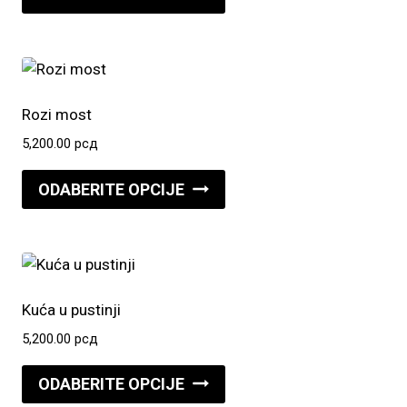
proizvod
ima
više
varijanti.
Opcije
Rozi most
mogu
5,200.00
рсд
biti
Ovaj
izabrane
ODABERITE OPCIJE
proizvod
na
ima
stranici
više
proizvoda.
varijanti.
Opcije
Kuća u pustinji
mogu
5,200.00
рсд
biti
Ovaj
izabrane
ODABERITE OPCIJE
proizvod
na