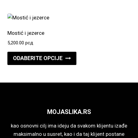
ima
stranici
više
proizvoda.
varijanti.
Opcije
Mostić i jezerce
mogu
5,200.00
рсд
biti
Ovaj
izabrane
ODABERITE OPCIJE
proizvod
na
ima
stranici
više
proizvoda.
varijanti.
Opcije
mogu
MOJASLIKA.RS
biti
izabrane
kao osnovni cilj ima ideju da svakom klijentu izađe
na
maksimalno u susret, kao i da taj klijent postane