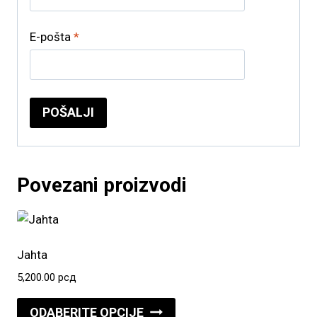
E-pošta
*
Povezani proizvodi
Jahta
5,200.00
рсд
Ovaj
ODABERITE OPCIJE