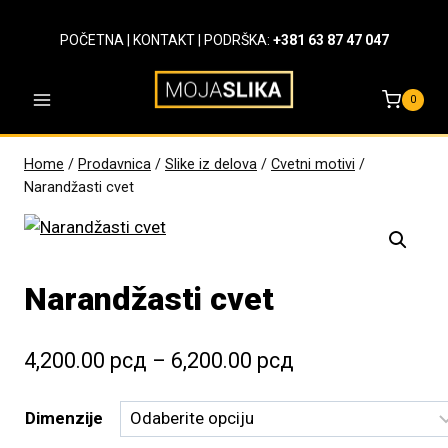
Skip
to
POČETNA
|
KONTAKT
| PODRŠKA:
+381 63 87 47 047
content
0
Home
/
Prodavnica
/
Slike iz delova
/
Cvetni motivi
/
Narandžasti cvet
Narandžasti cvet
Raspon
4,200.00
рсд
–
6,200.00
рсд
cena:
Dimenzije
od