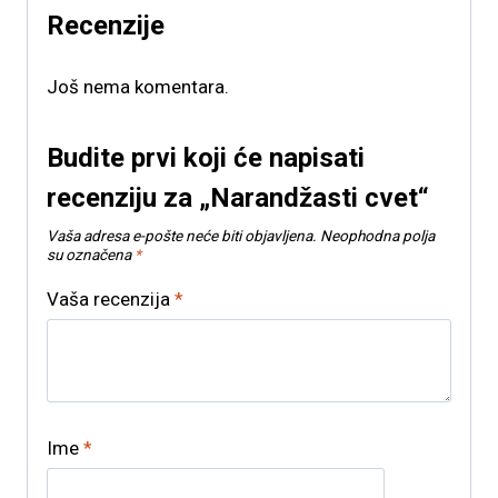
Recenzije
Još nema komentara.
Budite prvi koji će napisati
recenziju za „Narandžasti cvet“
Vaša adresa e-pošte neće biti objavljena.
Neophodna polja
su označena
*
Vaša recenzija
*
Ime
*