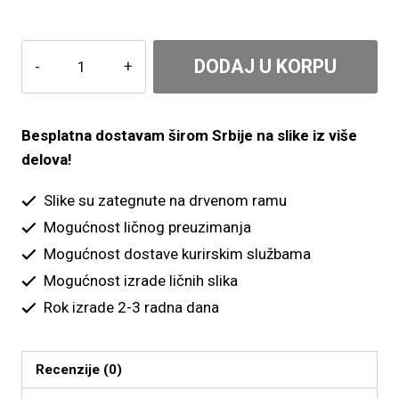
4,200.00 рсд
do
Narandžasti
DODAJ U KORPU
6,200.00 рсд
cvet
količina
Besplatna dostavam širom Srbije na slike iz više
delova!
Slike su zategnute na drvenom ramu
Mogućnost ličnog preuzimanja
Mogućnost dostave kurirskim službama
Mogućnost izrade ličnih slika
Rok izrade 2-3 radna dana
Recenzije (0)