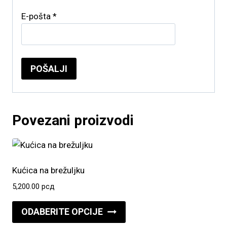
E-pošta
*
Povezani proizvodi
Kućica na brežuljku
5,200.00
рсд
Ovaj
ODABERITE OPCIJE
proizvod