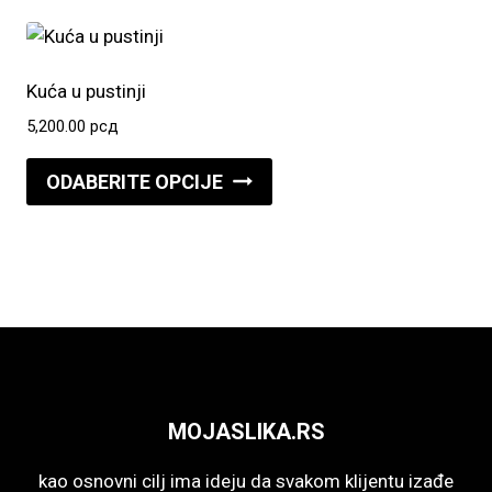
više
proizvoda.
varijanti.
Opcije
Kuća u pustinji
mogu
5,200.00
рсд
biti
Ovaj
izabrane
ODABERITE OPCIJE
proizvod
na
ima
stranici
više
proizvoda.
varijanti.
Opcije
mogu
biti
izabrane
MOJASLIKA.RS
na
stranici
kao osnovni cilj ima ideju da svakom klijentu izađe