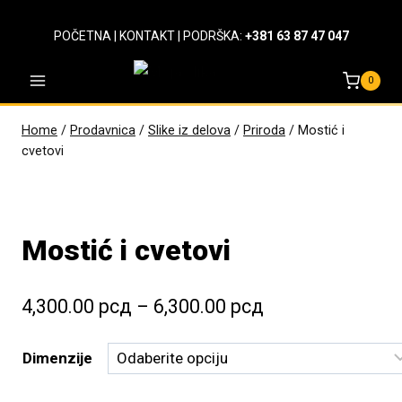
Skip
to
POČETNA
|
KONTAKT
| PODRŠKA:
+381 63 87 47 047
content
0
Home
/
Prodavnica
/
Slike iz delova
/
Priroda
/
Mostić i
cvetovi
Mostić i cvetovi
Raspon
4,300.00
рсд
–
6,300.00
рсд
cena:
Dimenzije
od
4,300.00 рсд