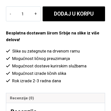
do
Mostić
DODAJ U KORPU
6,300.00 рсд
i
cvetovi
količina
Besplatna dostavam širom Srbije na slike iz više
delova!
Slike su zategnute na drvenom ramu
Mogućnost ličnog preuzimanja
Mogućnost dostave kurirskim službama
Mogućnost izrade ličnih slika
Rok izrade 2-3 radna dana
Recenzije (0)