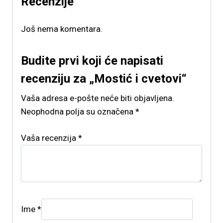
Recenzije
Još nema komentara.
Budite prvi koji će napisati
recenziju za „Mostić i cvetovi“
Vaša adresa e-pošte neće biti objavljena.
Neophodna polja su označena
*
Vaša recenzija
*
Ime
*