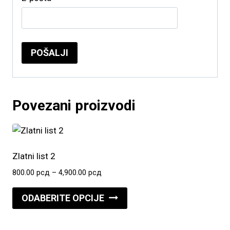
Povezani proizvodi
Zlatni list 2
Raspon
800.00
рсд
–
4,900.00
рсд
cena:
Ovaj
od
ODABERITE OPCIJE
proizvod
800.00 рсд
do
ima