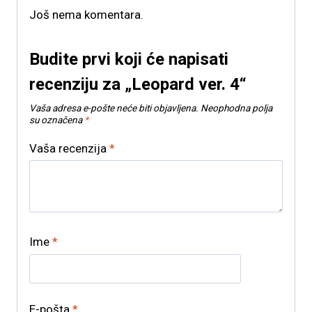
Još nema komentara.
Budite prvi koji će napisati
recenziju za „Leopard ver. 4“
Vaša adresa e-pošte neće biti objavljena.
Neophodna polja
su označena
*
Vaša recenzija
*
Ime
*
E-pošta
*