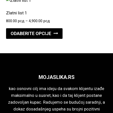
varijanti.
Opcije
Zlatni list 1
mogu
Raspon
800.00
рсд
–
4,900.00
рсд
biti
cena:
Ovaj
izabrane
od
ODABERITE OPCIJE
proizvod
800.00 рсд
na
do
ima
stranici
4,900.00 рсд
više
proizvoda.
varijanti.
Opcije
mogu
MOJASLIKA.RS
biti
izabrane
kao osnovni cilj ima ideju da svakom klijentu izađe
na
maksimalno u susret, kao i da taj klijent postane
stranici
zadovoljan kupac. Radujemo se budućoj saradnji, a
proizvoda.
dokaz dosadašnjeg uspeha su brojni pozitivni