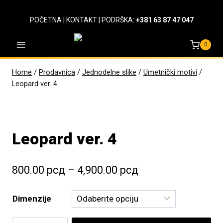
Skip
to
POČETNA
|
KONTAKT
| PODRŠKA:
+381 63 87 47 047
content
0
Home
/
Prodavnica
/
Jednodelne slike
/
Umetnički motivi
/
Leopard ver. 4
Leopard ver. 4
Raspon
800.00
рсд
–
4,900.00
рсд
cena:
Dimenzije
od
800.00 рсд