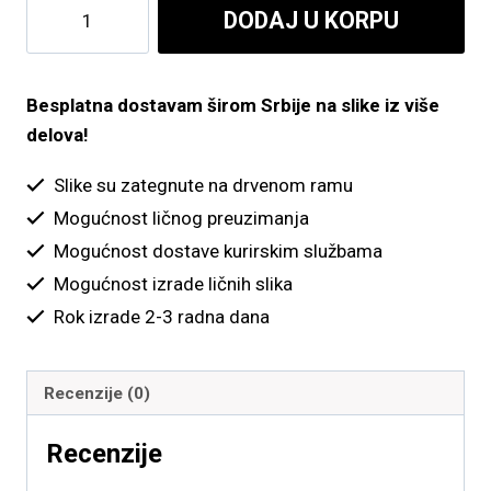
Leopard
DODAJ U KORPU
do
ver.
4
4,900.00 рсд
količina
Besplatna dostavam širom Srbije na slike iz više
delova!
Slike su zategnute na drvenom ramu
Mogućnost ličnog preuzimanja
Mogućnost dostave kurirskim službama
Mogućnost izrade ličnih slika
Rok izrade 2-3 radna dana
Recenzije (0)
Recenzije