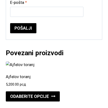
E-pošta
*
Povezani proizvodi
Ajfelov toranj
5,200.00
рсд
Ovaj
ODABERITE OPCIJE
proizvod
ima