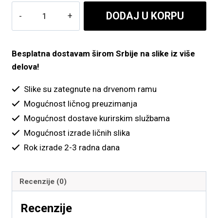
do
Leopard
DODAJ U KORPU
5,400.00 рсд
količina
Besplatna dostavam širom Srbije na slike iz više
delova!
Slike su zategnute na drvenom ramu
Mogućnost ličnog preuzimanja
Mogućnost dostave kurirskim službama
Mogućnost izrade ličnih slika
Rok izrade 2-3 radna dana
Recenzije (0)
Recenzije