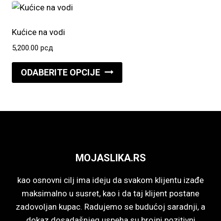
više
proizvoda.
varijanti.
Opcije
Kućice na vodi
mogu
5,200.00
рсд
biti
Ovaj
izabrane
ODABERITE OPCIJE
proizvod
na
ima
stranici
više
proizvoda.
varijanti.
Opcije
mogu
MOJASLIKA.RS
biti
izabrane
kao osnovni cilj ima ideju da svakom klijentu izađe
na
maksimalno u susret, kao i da taj klijent postane
stranici
zadovoljan kupac. Radujemo se budućoj saradnji, a
proizvoda.
dokaz dosadašnjeg uspeha su brojni pozitivni