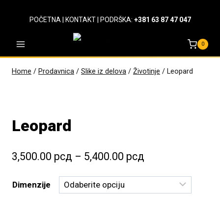
Skip
to
POČETNA
|
KONTAKT
| PODRŠKA:
+381 63 87 47 047
content
0
Home
/
Prodavnica
/
Slike iz delova
/
Životinje
/
Leopard
Leopard
Raspon
3,500.00
рсд
–
5,400.00
рсд
cena:
Dimenzije
od
3,500.00 рсд