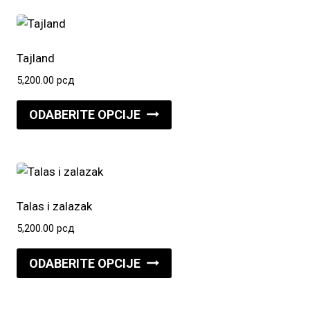
više
varijanti.
Opcije
Tajland
mogu
5,200.00
рсд
biti
Ovaj
izabrane
ODABERITE OPCIJE
proizvod
na
ima
stranici
više
proizvoda.
varijanti.
Opcije
Talas i zalazak
mogu
5,200.00
рсд
biti
Ovaj
izabrane
ODABERITE OPCIJE
proizvod
na
ima
stranici