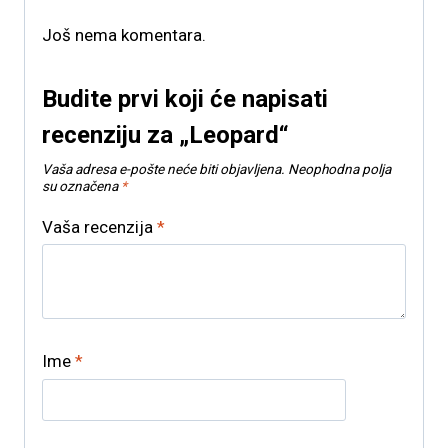
Još nema komentara.
Budite prvi koji će napisati
recenziju za „Leopard“
Vaša adresa e-pošte neće biti objavljena.
Neophodna polja
su označena
*
Vaša recenzija
*
Ime
*