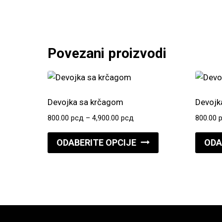
Povezani proizvodi
Devojka sa krčagom
Devojk
Raspon
800.00
рсд
–
4,900.00
рсд
800.00
cena:
Ovaj
od
ODABERITE OPCIJE
ODA
proizvod
800.00 рсд
do
ima
4,900.00 рсд
više
varijanti.
Opcije
mogu