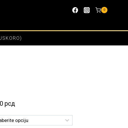
0
(USKORO)
Raspon
00
рсд
cena:
od