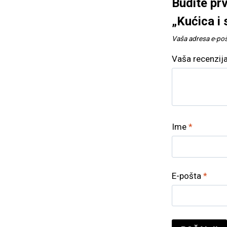
Budite prv
„Kućica i
Vaša adresa e-pošt
Vaša recenzij
Ime
*
E-pošta
*