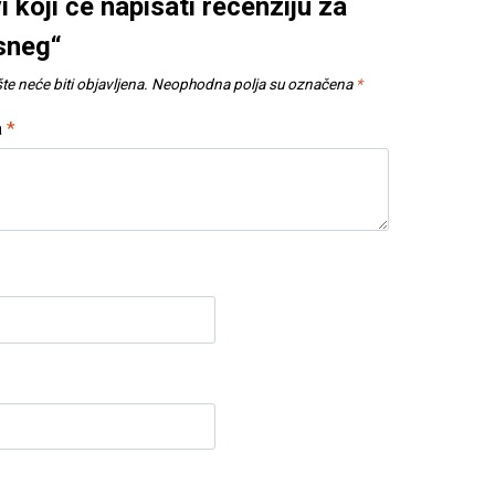
i koji će napisati recenziju za
 sneg“
e neće biti objavljena.
Neophodna polja su označena
*
a
*