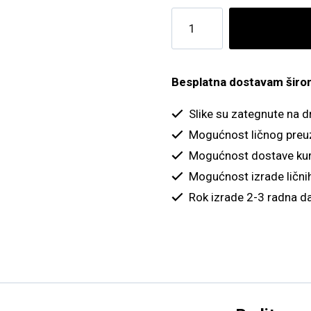
Kućica
i
sneg
količina
Besplatna dostavam širom 
Slike su zategnute na 
Mogućnost ličnog preu
Mogućnost dostave kur
Mogućnost izrade ličnih
Rok izrade 2-3 radna d