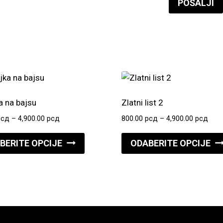
a na bajsu
Zlatni list 2
Raspon
Ras
рсд
–
4,900.00
рсд
800.00
рсд
–
4,900.00
рсд
cena:
cena
Ovaj
od
od
BERITE OPCIJE
ODABERITE OPCIJE
proizvod
800.00 рсд
800.
do
do
ima
4,900.00 рсд
4,90
više
varijanti.
Opcije
mogu