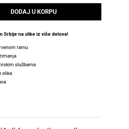
800.00 рсд
DODAJ U KORPU
do
4,900.00 рсд
Srbije na slike iz više delova!
drvenom ramu
zimanja
irskim službama
 slika
ana