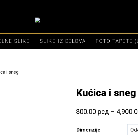
LNE SLIKE
SLIKE IZ DELOVA
FOTO TAPETE 
ca i sneg
Kućica i sneg
800.00
рсд
–
4,900.
Dimenzije