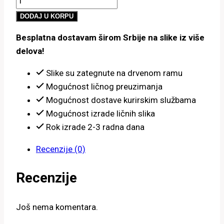
3,700.00 рсд
lavova
do
DODAJ U KORPU
količina
5,700.00 рсд
Besplatna dostavam širom Srbije na slike iz više
delova!
Slike su zategnute na drvenom ramu
Mogućnost ličnog preuzimanja
Mogućnost dostave kurirskim službama
Mogućnost izrade ličnih slika
Rok izrade 2-3 radna dana
Recenzije (0)
Recenzije
Još nema komentara.