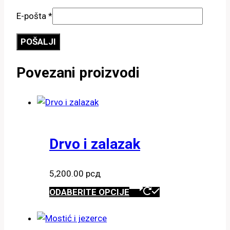
E-pošta
*
Povezani proizvodi
Drvo i zalazak
5,200.00
рсд
Ovaj
ODABERITE OPCIJE
proizvod
ima
više