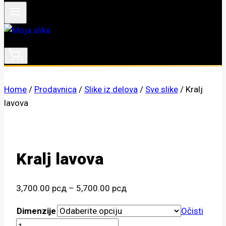
0
Home
/
Prodavnica
/
Slike iz delova
/
Sve slike
/
Kralj
lavova
Kralj lavova
Raspon
3,700.00
рсд
–
5,700.00
рсд
cena:
Dimenzije
Očisti
od
Kralj