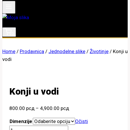
0
Home
/
Prodavnica
/
Jednodelne slike
/
Životinje
/
Konji u
vodi
Konji u vodi
Raspon
800.00
рсд
–
4,900.00
рсд
cena:
Dimenzije
Očisti
od
Konji