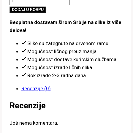
800.00 рсд
u
do
DODAJ U KORPU
vodi
4,900.00 рсд
Besplatna dostavam širom Srbije na slike iz više
količina
delova!
Slike su zategnute na drvenom ramu
Mogućnost ličnog preuzimanja
Mogućnost dostave kurirskim službama
Mogućnost izrade ličnih slika
Rok izrade 2-3 radna dana
Recenzije (0)
Recenzije
Još nema komentara.