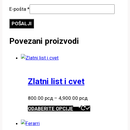
E-pošta
*
Povezani proizvodi
Zlatni list i cvet
Raspon
800.00
рсд
–
4,900.00
рсд
cena:
Ovaj
ODABERITE OPCIJE
od
proizvod
800.00 рсд
ima
do
više