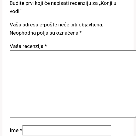
Budite prvi koji će napisati recenziju za „Konji u
vodi“
Vaša adresa e-pošte neće biti objavljena.
Neophodna polja su označena
*
Vaša recenzija
*
Ime
*