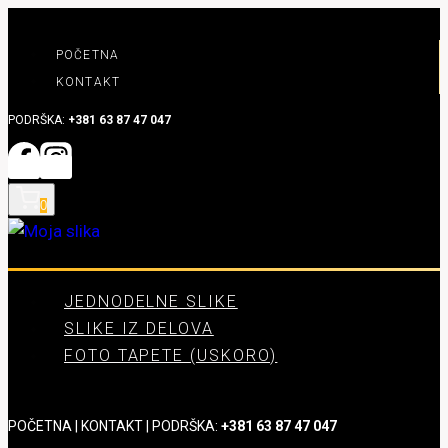
Skip
to
POČETNA
content
KONTAKT
PODRŠKA:
+381 63 87 47 047
0
JEDNODELNE SLIKE
SLIKE IZ DELOVA
FOTO TAPETE (USKORO)
POČETNA
|
KONTAKT
| PODRŠKA:
+381 63 87 47 047