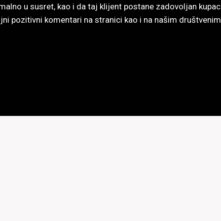
malno u susret, kao i da taj klijent postane zadovoljan kup
ni pozitivni komentari na stranici kao i na našim društven