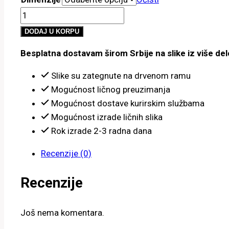
od
Jelen
800.00 рсд
količina
do
DODAJ U KORPU
4,900.00 рсд
Besplatna dostavam širom Srbije na slike iz više del
Slike su zategnute na drvenom ramu
Mogućnost ličnog preuzimanja
Mogućnost dostave kurirskim službama
Mogućnost izrade ličnih slika
Rok izrade 2-3 radna dana
Recenzije (0)
Recenzije
Još nema komentara.