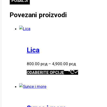
Povezani proizvodi
Lica
Raspon
800.00
рсд
–
4,900.00
рсд
cena:
Ovaj
ODABERITE OPCIJE
od
proizvod
800.00 рсд
ima
do
više
4,900.00 рсд
varijanti.
Opcije