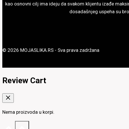
kao osnovni cilj ima ideju da svakom klijentu izađe maksi
dosadašnjeg uspeha su broj
© 2026 MOJASLIKA.RS - Sva prava zadržana
Review Cart
Nema proizvoda u korpi.