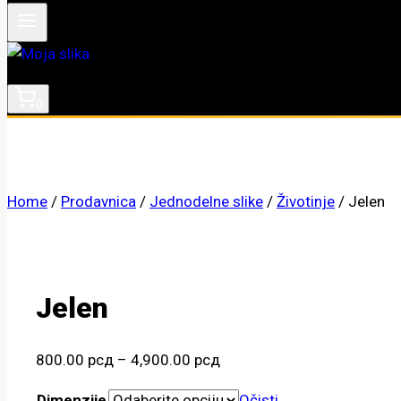
0
Home
/
Prodavnica
/
Jednodelne slike
/
Životinje
/
Jelen
Jelen
Raspon
800.00
рсд
–
4,900.00
рсд
cena:
Dimenzije
Očisti