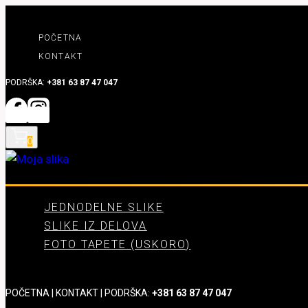
Skip
to
POČETNA
content
KONTAKT
PODRŠKA:
+381 63 87 47 047
0
JEDNODELNE SLIKE
SLIKE IZ DELOVA
FOTO TAPETE (USKORO)
POČETNA
|
KONTAKT
| PODRŠKA:
+381 63 87 47 047