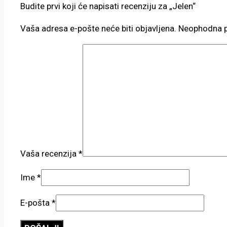
Budite prvi koji će napisati recenziju za „Jelen“
Vaša adresa e-pošte neće biti objavljena.
Neophodna p
Vaša recenzija
*
Ime
*
E-pošta
*