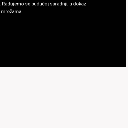
ac. Radujemo se budućoj saradnji, a dokaz
im mrežama.