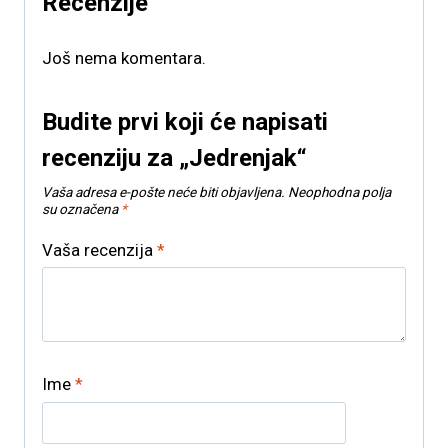
Recenzije
Još nema komentara.
Budite prvi koji će napisati
recenziju za „Jedrenjak“
Vaša adresa e-pošte neće biti objavljena.
Neophodna polja
su označena
*
Vaša recenzija
*
Ime
*