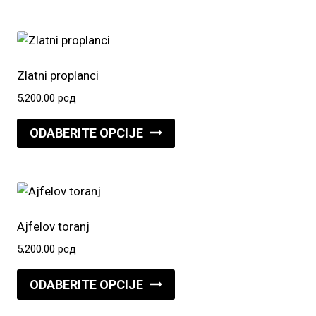
ima
više
varijanti.
Opcije
Zlatni proplanci
mogu
5,200.00
рсд
biti
Ovaj
izabrane
ODABERITE OPCIJE
proizvod
na
ima
stranici
više
proizvoda.
varijanti.
Opcije
Ajfelov toranj
mogu
5,200.00
рсд
biti
Ovaj
izabrane
ODABERITE OPCIJE
proizvod
na