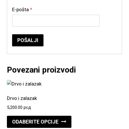
E-pošta
*
Povezani proizvodi
Drvo i zalazak
5,200.00
рсд
Ovaj
ODABERITE OPCIJE
proizvod