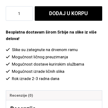
do
Jedrenjak
DODAJ U KORPU
6,700.00 рсд
količina
Besplatna dostavam širom Srbije na slike iz više
delova!
Slike su zategnute na drvenom ramu
Mogućnost ličnog preuzimanja
Mogućnost dostave kurirskim službama
Mogućnost izrade ličnih slika
Rok izrade 2-3 radna dana
Recenzije (0)