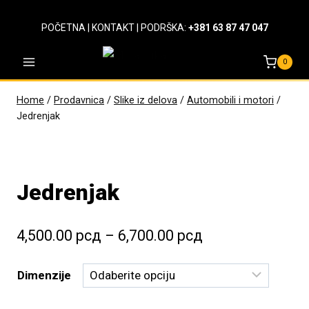
Skip
to
POČETNA
|
KONTAKT
| PODRŠKA:
+381 63 87 47 047
content
0
Home
/
Prodavnica
/
Slike iz delova
/
Automobili i motori
/
Jedrenjak
Jedrenjak
Raspon
4,500.00
рсд
–
6,700.00
рсд
cena:
Dimenzije
od
4,500.00 рсд