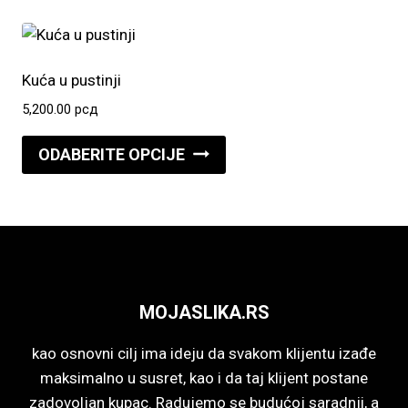
ima
stranici
više
proizvoda.
varijanti.
Opcije
Kuća u pustinji
mogu
5,200.00
рсд
biti
Ovaj
izabrane
ODABERITE OPCIJE
proizvod
na
ima
stranici
više
proizvoda.
varijanti.
Opcije
mogu
MOJASLIKA.RS
biti
izabrane
kao osnovni cilj ima ideju da svakom klijentu izađe
na
maksimalno u susret, kao i da taj klijent postane
stranici
zadovoljan kupac. Radujemo se budućoj saradnji, a