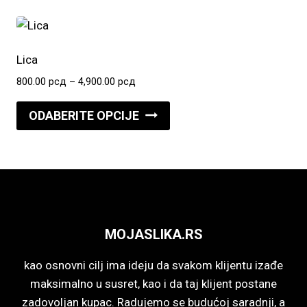
stranici
4,900.00 рсд
više
proizvoda.
varijanti.
Opcije
Lica
mogu
Raspon
800.00
рсд
–
4,900.00
рсд
biti
cena:
Ovaj
izabrane
od
ODABERITE OPCIJE
proizvod
800.00 рсд
na
do
ima
stranici
4,900.00 рсд
više
proizvoda.
varijanti.
Opcije
mogu
MOJASLIKA.RS
biti
izabrane
kao osnovni cilj ima ideju da svakom klijentu izađe
na
maksimalno u susret, kao i da taj klijent postane
stranici
zadovoljan kupac. Radujemo se budućoj saradnji, a