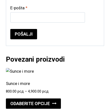
E-pošta
*
Povezani proizvodi
Sunce i more
Raspon
800.00
рсд
–
4,900.00
рсд
cena:
Ovaj
od
ODABERITE OPCIJE
proizvod
800.00 рсд