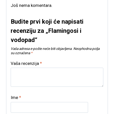
Još nema komentara.
Budite prvi koji će napisati
recenziju za „Flamingosi i
vodopad“
Vaša adresa e-pošte neće biti objavljena.
Neophodna polja
su označena
*
Vaša recenzija
*
Ime
*