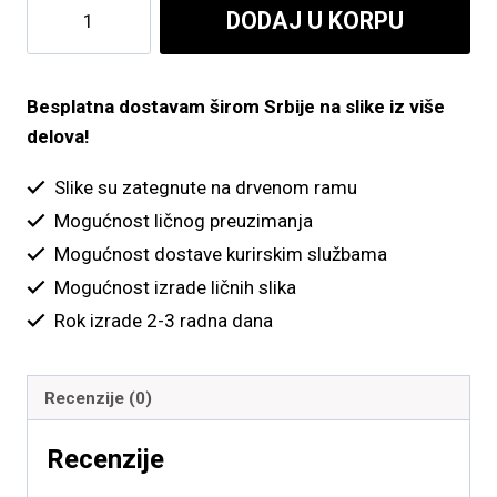
Flamingosi
DODAJ U KORPU
do
i
vodopad
4,900.00 рсд
količina
Besplatna dostavam širom Srbije na slike iz više
delova!
Slike su zategnute na drvenom ramu
Mogućnost ličnog preuzimanja
Mogućnost dostave kurirskim službama
Mogućnost izrade ličnih slika
Rok izrade 2-3 radna dana
Recenzije (0)
Recenzije