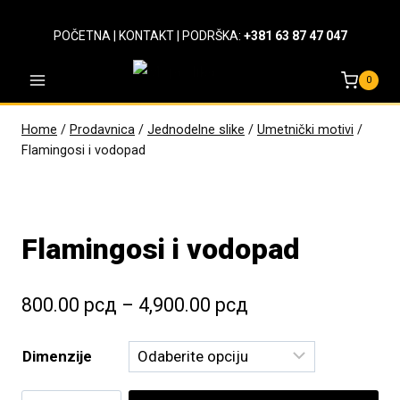
Skip
to
POČETNA
|
KONTAKT
| PODRŠKA:
+381 63 87 47 047
content
0
Home
/
Prodavnica
/
Jednodelne slike
/
Umetnički motivi
/
Flamingosi i vodopad
Flamingosi i vodopad
Raspon
800.00
рсд
–
4,900.00
рсд
cena:
Dimenzije
od
800.00 рсд