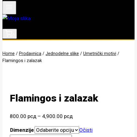
0
Home
/
Prodavnica
/
Jednodelne slike
/
Umetnički motivi
/
Flamingos i zalazak
Flamingos i zalazak
Raspon
800.00
рсд
–
4,900.00
рсд
cena:
Dimenzije
Očisti
od