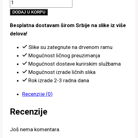
Flamingos
800.00 рсд
i
do
DODAJ U KORPU
zalazak
4,900.00 рсд
Besplatna dostavam širom Srbije na slike iz više
količina
delova!
Slike su zategnute na drvenom ramu
Mogućnost ličnog preuzimanja
Mogućnost dostave kurirskim službama
Mogućnost izrade ličnih slika
Rok izrade 2-3 radna dana
Recenzije (0)
Recenzije
Još nema komentara.