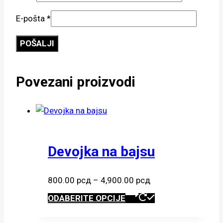
E-pošta
*
Povezani proizvodi
Devojka na bajsu
Raspon
800.00
рсд
–
4,900.00
рсд
cena:
Ovaj
ODABERITE OPCIJE
od
proizvod
800.00 рсд
ima