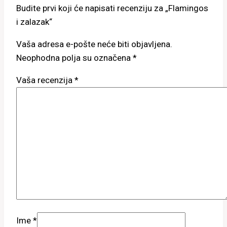
Budite prvi koji će napisati recenziju za „Flamingos
i zalazak“
Vaša adresa e-pošte neće biti objavljena.
Neophodna polja su označena
*
Vaša recenzija
*
Ime
*