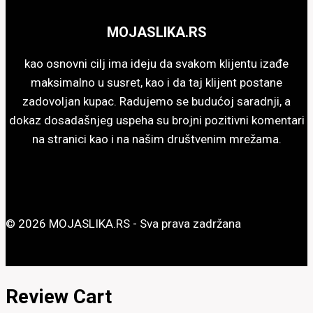
mogu
biti
MOJASLIKA.RS
izabrane
na
kao osnovni cilj ima ideju da svakom klijentu izađe
stranici
maksimalno u susret, kao i da taj klijent postane
proizvoda.
zadovoljan kupac. Radujemo se budućoj saradnji, a
dokaz dosadašnjeg uspeha su brojni pozitivni komentari
na stranici kao i na našim društvenim mrežama.
© 2026 MOJASLIKA.RS - Sva prava zadržana
Review Cart