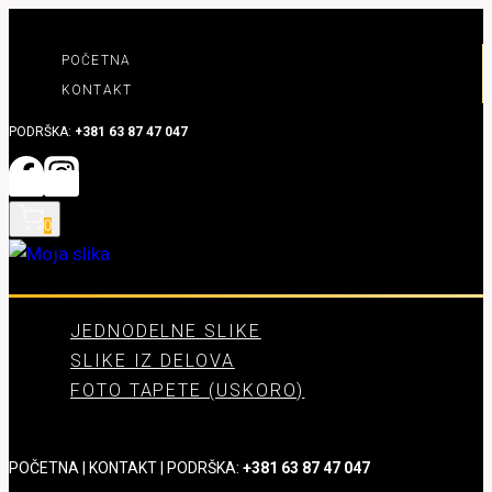
Skip
to
POČETNA
content
KONTAKT
PODRŠKA:
+381 63 87 47 047
0
JEDNODELNE SLIKE
SLIKE IZ DELOVA
FOTO TAPETE (USKORO)
POČETNA
|
KONTAKT
| PODRŠKA:
+381 63 87 47 047