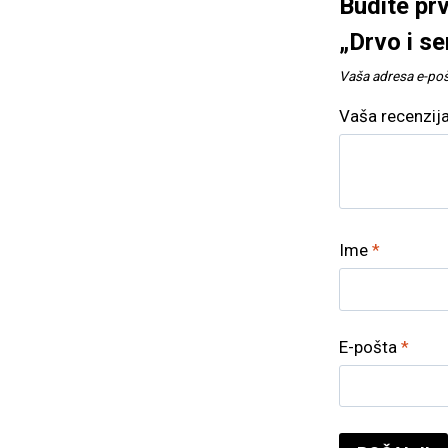
Budite prv
„Drvo i s
Vaša adresa e-pošt
Vaša recenzij
Ime
*
E-pošta
*