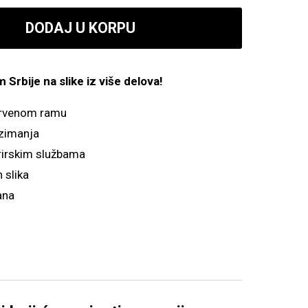
3,700.00 рсд
DODAJ U KORPU
do
5,700.00 рсд
Srbije na slike iz više delova!
drvenom ramu
zimanja
irskim službama
 slika
ana