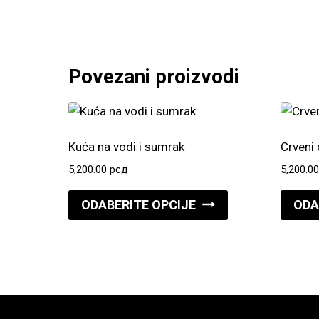
Povezani proizvodi
Kuća na vodi i sumrak
Crveni 
5,200.00
рсд
5,200.0
Ovaj
ODABERITE OPCIJE
ODA
proizvod
ima
više
varijanti.
Opcije
mogu