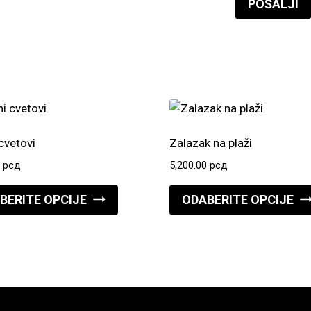
cvetovi
Zalazak na plaži
0
рсд
5,200.00
рсд
Ovaj
BERITE OPCIJE
ODABERITE OPCIJE
proizvod
ima
više
varijanti.
Opcije
mogu