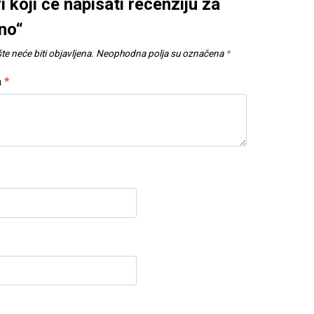
i koji će napisati recenziju za
eno“
e neće biti objavljena.
Neophodna polja su označena
*
a
*