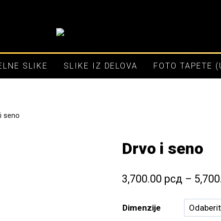
LNE SLIKE
SLIKE IZ DELOVA
FOTO TAPETE 
i seno
Drvo i seno
3,700.00
рсд
–
5,700
Dimenzije