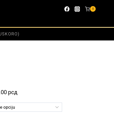
0
(USKORO)
Raspon
.00
рсд
cena:
od