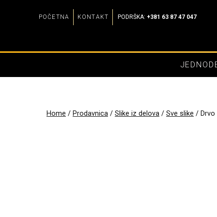
Skip
POČETNA
KONTAKT
PODRŠKA:
+381 63 87 47 047
to
content
JEDNODE
Home
/
Prodavnica
/
Slike iz delova
/
Sve slike
/
Drvo 