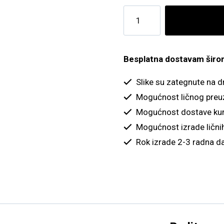
Drvo
i
seno
količina
Besplatna dostavam širom 
Slike su zategnute na 
Mogućnost ličnog preu
Mogućnost dostave kur
Mogućnost izrade ličnih
Rok izrade 2-3 radna d