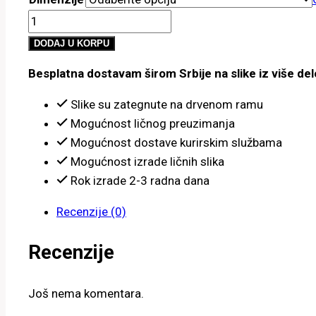
od
Cvetna
4,300.00 рсд
polja
do
DODAJ U KORPU
količina
6,300.00 рсд
Besplatna dostavam širom Srbije na slike iz više del
Slike su zategnute na drvenom ramu
Mogućnost ličnog preuzimanja
Mogućnost dostave kurirskim službama
Mogućnost izrade ličnih slika
Rok izrade 2-3 radna dana
Recenzije (0)
Recenzije
Još nema komentara.