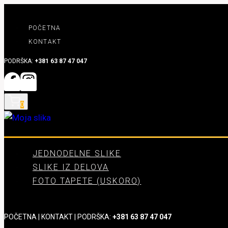
Skip
to
POČETNA
content
KONTAKT
PODRŠKA:
+381 63 87 47 047
0
JEDNODELNE SLIKE
SLIKE IZ DELOVA
FOTO TAPETE (USKORO)
POČETNA
|
KONTAKT
| PODRŠKA:
+381 63 87 47 047