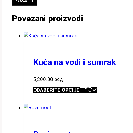
Povezani proizvodi
Kuća na vodi i sumrak
5,200.00
рсд
Ovaj
ODABERITE OPCIJE
proizvod
ima
više
varijanti.
Opcije