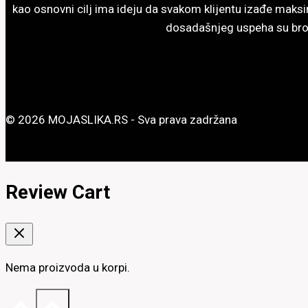
kao osnovni cilj ima ideju da svakom klijentu izađe maksi
dosadašnjeg uspeha su broj
© 2026 MOJASLIKA.RS - Sva prava zadržana
Review Cart
Nema proizvoda u korpi.