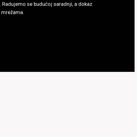
ac. Radujemo se budućoj saradnji, a dokaz
im mrežama.