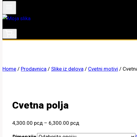
0
Home
/
Prodavnica
/
Slike iz delova
/
Cvetni motivi
/
Cvetna
Cvetna polja
Raspon
4,300.00
рсд
–
6,300.00
рсд
cena:
Dimenzije