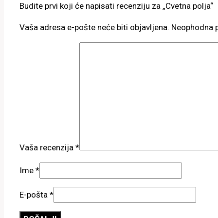
Budite prvi koji će napisati recenziju za „Cvetna polja“
Vaša adresa e-pošte neće biti objavljena.
Neophodna p
Vaša recenzija
*
Ime
*
E-pošta
*