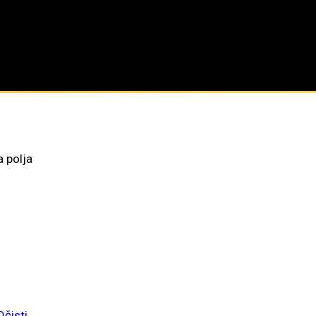
 polja
Očisti