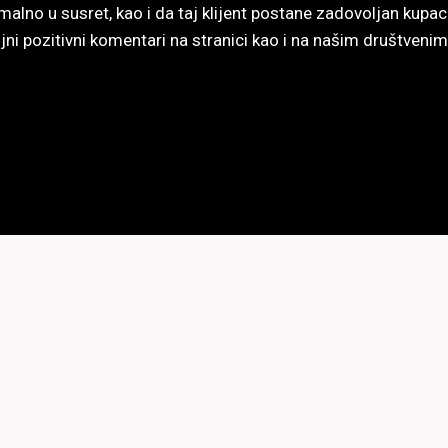
malno u susret, kao i da taj klijent postane zadovoljan kup
ni pozitivni komentari na stranici kao i na našim društven