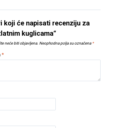
i koji će napisati recenziju za
zlatnim kuglicama“
e neće biti objavljena.
Neophodna polja su označena
*
a
*