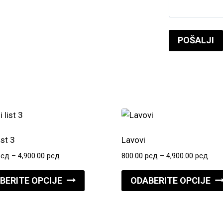
ist 3
Lavovi
Raspon
Ras
рсд
–
4,900.00
рсд
800.00
рсд
–
4,900.00
рсд
cena:
cena
Ovaj
od
od
BERITE OPCIJE
ODABERITE OPCIJE
proizvod
800.00 рсд
800.
do
do
ima
4,900.00 рсд
4,90
više