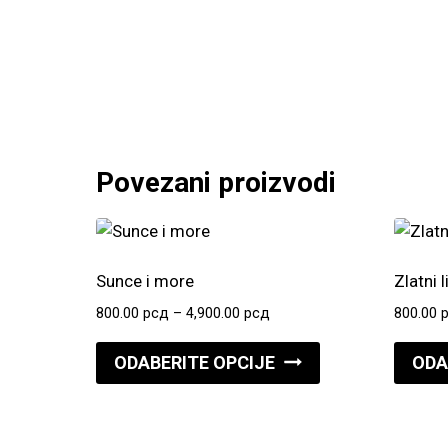
Povezani proizvodi
Sunce i more
Zlatni l
Raspon
800.00
рсд
–
4,900.00
рсд
800.00
cena:
Ovaj
od
ODABERITE OPCIJE
ODA
proizvod
800.00 рсд
do
ima
4,900.00 рсд
više