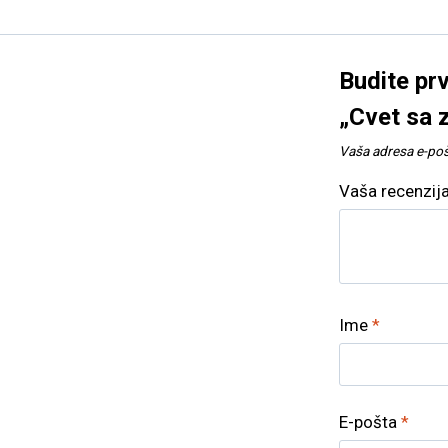
Budite prv
„Cvet sa 
Vaša adresa e-pošt
Vaša recenzij
Ime
*
E-pošta
*