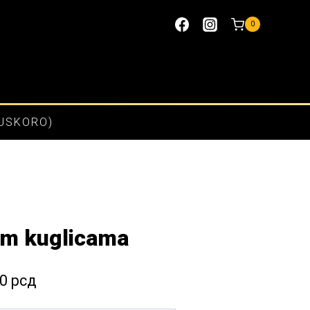
0
(USKORO)
nim kuglicama
Raspon
00
рсд
cena: