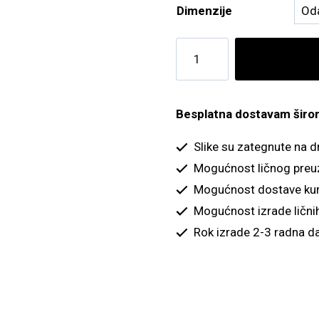
Dimenzije
Cvet
sa
zlatnim
kuglicama
Besplatna dostavam širom 
količina
Slike su zategnute na 
Mogućnost ličnog preu
Mogućnost dostave kur
Mogućnost izrade ličnih
Rok izrade 2-3 radna d