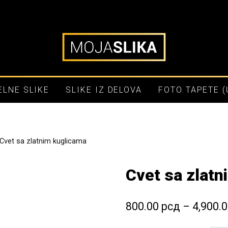
LNE SLIKE
SLIKE IZ DELOVA
FOTO TAPETE 
Cvet sa zlatnim kuglicama
Cvet sa zlat
800.00
рсд
–
4,900.