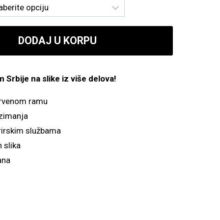
od
800.00 рсд
DODAJ U KORPU
do
4,900.00 рсд
Srbije na slike iz više delova!
drvenom ramu
zimanja
irskim službama
 slika
ana