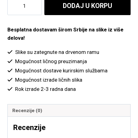
Ajfelov
DODAJ U KORPU
do
toranj
i
4,900.00 рсд
čamac
Besplatna dostavam širom Srbije na slike iz više
količina
delova!
Slike su zategnute na drvenom ramu
Mogućnost ličnog preuzimanja
Mogućnost dostave kurirskim službama
Mogućnost izrade ličnih slika
Rok izrade 2-3 radna dana
Recenzije (0)
Recenzije