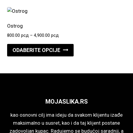
stranici
4,900.00 рсд
više
proizvoda.
varijanti.
Opcije
Ostrog
mogu
Raspon
800.00
рсд
–
4,900.00
рсд
biti
cena:
Ovaj
izabrane
od
ODABERITE OPCIJE
proizvod
800.00 рсд
na
do
ima
stranici
4,900.00 рсд
više
proizvoda.
varijanti.
Opcije
mogu
MOJASLIKA.RS
biti
izabrane
kao osnovni cilj ima ideju da svakom klijentu izađe
na
maksimalno u susret, kao i da taj klijent postane
stranici
zadovoljan kupac. Radujemo se budućoj saradnji, a