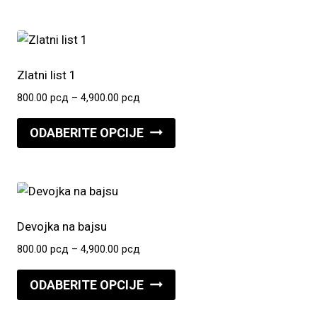
do
ima
4,900.00 рсд
više
varijanti.
Opcije
Zlatni list 1
mogu
Raspon
800.00
рсд
–
4,900.00
рсд
biti
cena:
Ovaj
izabrane
od
ODABERITE OPCIJE
proizvod
800.00 рсд
na
do
ima
stranici
4,900.00 рсд
više
proizvoda.
varijanti.
Opcije
Devojka na bajsu
mogu
Raspon
800.00
рсд
–
4,900.00
рсд
biti
cena:
Ovaj
izabrane
od
ODABERITE OPCIJE
proizvod
800.00 рсд
na
do
ima