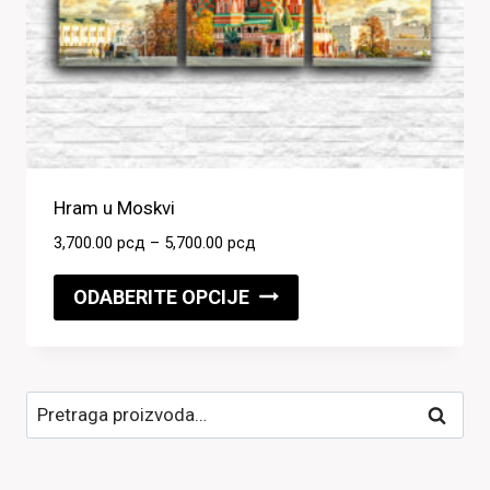
Hram u Moskvi
Raspon
3,700.00
рсд
–
5,700.00
рсд
cena:
Ovaj
od
ODABERITE OPCIJE
proizvod
3,700.00 рсд
do
ima
5,700.00 рсд
više
Pretraga
varijanti.
Pretraži
za:
Opcije
mogu