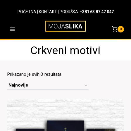
Skip
to
POČETNA
|
KONTAKT
| PODRŠKA:
+381 63 87 47 047
content
0
Crkveni motivi
Sortirano
Prikazano je svih 3 rezultata
po
najnovijem