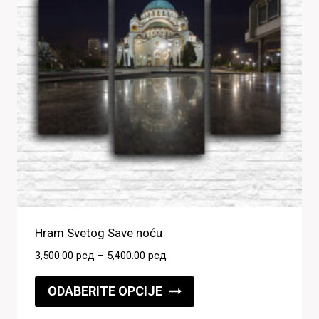
Hram Svetog Save noću
Raspon
3,500.00
рсд
–
5,400.00
рсд
cena:
Ovaj
od
ODABERITE OPCIJE
proizvod
3,500.00 рсд