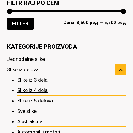
biti
FILTRIRAJ PO CENI
izabrane
na
Min
Mak
Cena:
3,500 рсд
—
5,700 рсд
FILTER
stranici
ce
ce
proizvoda.
KATEGORIJE PROIZVODA
Jednodelne slike
Slike iz delova
Slike iz 3 dela
Slike iz 4 dela
Slike iz 5 delova
Sve slike
Apstrakcija
Automobili i motori