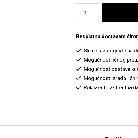
Zlatni
cvet
reljef
količina
Besplatna dostavam širom 
Slike su zategnute na 
Mogućnost ličnog preu
Mogućnost dostave kur
Mogućnost izrade ličnih
Rok izrade 2-3 radna d