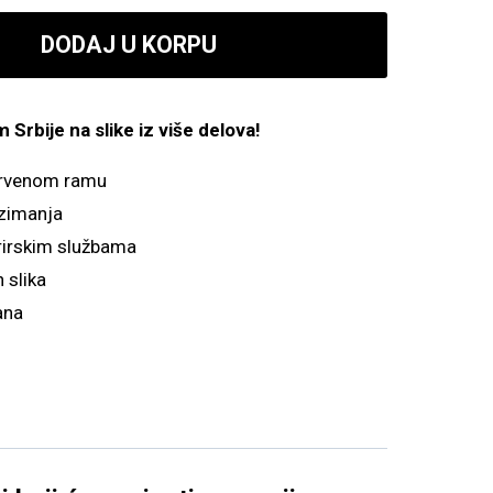
800.00 рсд
DODAJ U KORPU
do
4,900.00 рсд
Srbije na slike iz više delova!
drvenom ramu
zimanja
irskim službama
 slika
ana