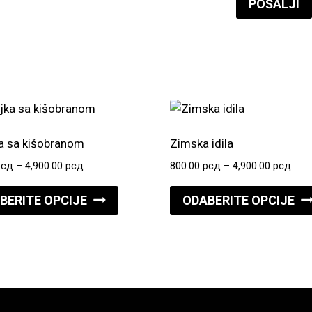
a sa kišobranom
Zimska idila
Raspon
Ras
рсд
–
4,900.00
рсд
800.00
рсд
–
4,900.00
рсд
cena:
cena
Ovaj
od
od
BERITE OPCIJE
ODABERITE OPCIJE
proizvod
800.00 рсд
800.
do
do
ima
4,900.00 рсд
4,90
više
varijanti.
Opcije
mogu