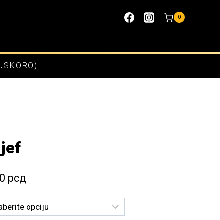
0
(USKORO)
ljef
Raspon
00
рсд
cena:
od