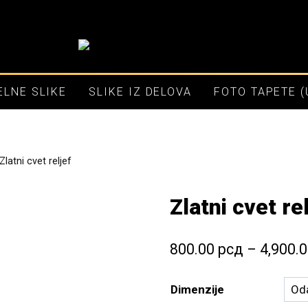
LNE SLIKE
SLIKE IZ DELOVA
FOTO TAPETE 
Zlatni cvet reljef
Zlatni cvet re
800.00
рсд
–
4,900.
Dimenzije