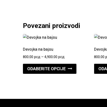
Povezani proizvodi
Devojka na bajsu
Devojk
Raspon
800.00
рсд
–
4,900.00
рсд
800.00
cena:
Ovaj
od
ODABERITE OPCIJE
ODA
proizvod
800.00 рсд
do
ima
4,900.00 рсд
više
varijanti.
Opcije
mogu