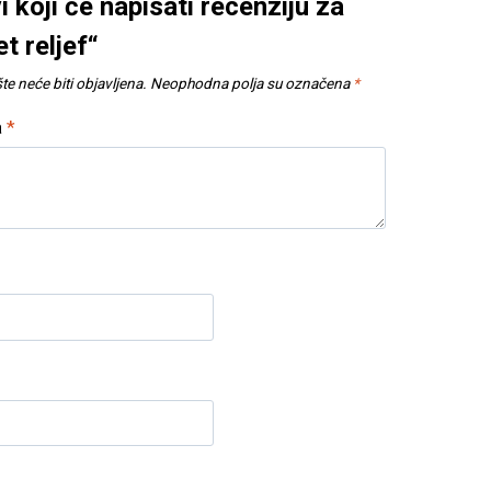
i koji će napisati recenziju za
et reljef“
e neće biti objavljena.
Neophodna polja su označena
*
a
*