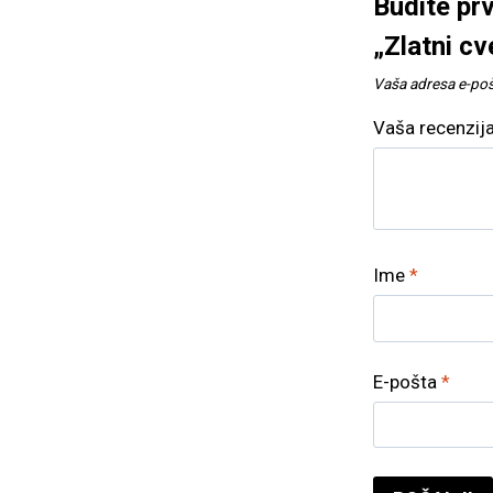
Budite prv
„Zlatni cv
Vaša adresa e-pošt
Vaša recenzij
Ime
*
E-pošta
*